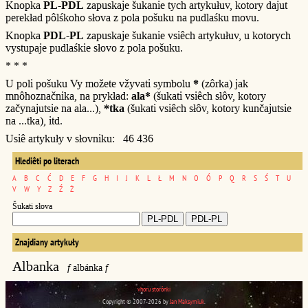
Knopka
PL-PDL
zapuskaje šukanie tych artykułuv, kotory dajut
perekład pôlśkoho słova z pola pošuku na pudlaśku movu.
Knopka
PDL-PL
zapuskaje šukanie vsiêch artykułuv, u kotorych
vystupaje pudlaśkie słovo z pola pošuku.
* * *
U poli pošuku Vy možete vžyvati symbolu
*
(zôrka) jak
mnôhoznačnika, na prykład:
ala*
(šukati vsiêch słôv, kotory
začynajutsie na ala...),
*tka
(šukati vsiêch słôv, kotory kunčajutsie
na ...tka), itd.
Usiê artykuły v słovniku: 46 436
Hlediêti po literach
A
B
C
Ć
D
E
F
G
H
I
J
K
L
Ł
M
N
O
Ó
P
Q
R
S
Ś
T
U
V
W
Y
Z
Ź
Ż
Šukati słova
Znajdiany artykuły
Albanka
f
albánka
f
vhoru storônki
Copyright © 2007-2026 by
Jan Maksymiuk
.