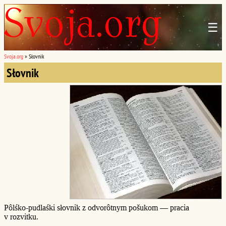
☰
Svoja.org
»
Słovnik
Słovnik
Pôlśko-pudlaśki słovnik z odvorôtnym pošukom — pracia
v rozvitku.