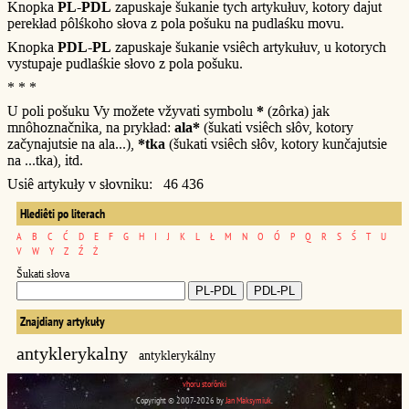
Knopka
PL-PDL
zapuskaje šukanie tych artykułuv, kotory dajut
perekład pôlśkoho słova z pola pošuku na pudlaśku movu.
Knopka
PDL-PL
zapuskaje šukanie vsiêch artykułuv, u kotorych
vystupaje pudlaśkie słovo z pola pošuku.
* * *
U poli pošuku Vy možete vžyvati symbolu
*
(zôrka) jak
mnôhoznačnika, na prykład:
ala*
(šukati vsiêch słôv, kotory
začynajutsie na ala...),
*tka
(šukati vsiêch słôv, kotory kunčajutsie
na ...tka), itd.
Usiê artykuły v słovniku: 46 436
Hlediêti po literach
A
B
C
Ć
D
E
F
G
H
I
J
K
L
Ł
M
N
O
Ó
P
Q
R
S
Ś
T
U
V
W
Y
Z
Ź
Ż
Šukati słova
Znajdiany artykuły
antyklerykalny
antyklerykálny
vhoru storônki
Copyright © 2007-2026 by
Jan Maksymiuk
.