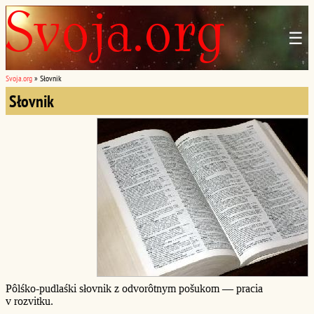
☰
Svoja.org
»
Słovnik
Słovnik
Pôlśko-pudlaśki słovnik z odvorôtnym pošukom — pracia
v rozvitku.