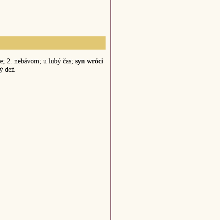
e; 2. nebávom; u lubý čas;
syn wróci
ý deń