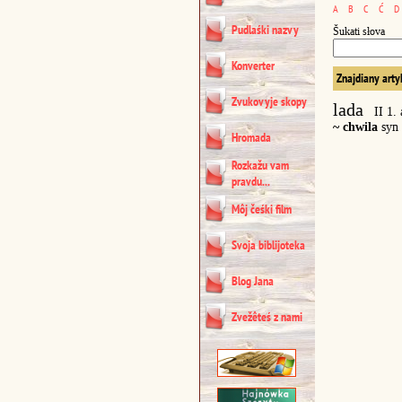
A
B
C
Ć
D
Pudlaśki nazvy
Šukati słova
Konverter
Znajdiany arty
Zvukovyje skopy
lada
II 1.
~ chwila
syn 
Hromada
Rozkažu vam
pravdu...
Môj čeśki film
Svoja biblijoteka
Blog Jana
Zvežêteś z nami