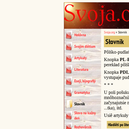
Svoja.org
»
Słovnik
Hołôvna
Słovnik
Svojim diêtium
Pôlśko-pudla
Artykuły
Knopka
PL-
perekład pôl
Literatura
Knopka
PDL
vystupaje pud
Eseji, bijografiji
* * *
U poli pošuk
Gramatyka
mnôhoznačnik
začynajutsie n
Słovnik
...tka), itd.
Słovo na kažny
Usiê artykuł
deń
Hlediêti po lit
Rozhovôrnik