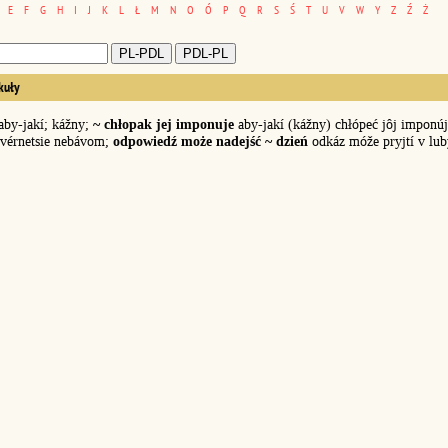
E
F
G
H
I
J
K
L
Ł
M
N
O
Ó
P
Q
R
S
Ś
T
U
V
W
Y
Z
Ź
Ż
kuły
 aby-jakí; kážny;
~ chłopak jej imponuje
aby-jakí (kážny) chłópeć jôj imponúj
vérnetsie nebávom;
odpowiedź może nadejść ~ dzień
odkáz móže pryjtí v lub