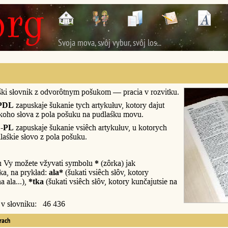
Svoja mova, svôj vybur, svôj los...
śki słovnik z odvorôtnym pošukom — pracia v rozvitku.
PDL
zapuskaje šukanie tych artykułuv, kotory dajut
śkoho słova z pola pošuku na pudlaśku movu.
-PL
zapuskaje šukanie vsiêch artykułuv, u kotorych
laśkie słovo z pola pošuku.
u Vy možete vžyvati symbolu
*
(zôrka) jak
a, na prykład:
ala*
(šukati vsiêch słôv, kotory
a ala...),
*tka
(šukati vsiêch słôv, kotory kunčajutsie na
y v słovniku: 46 436
erach