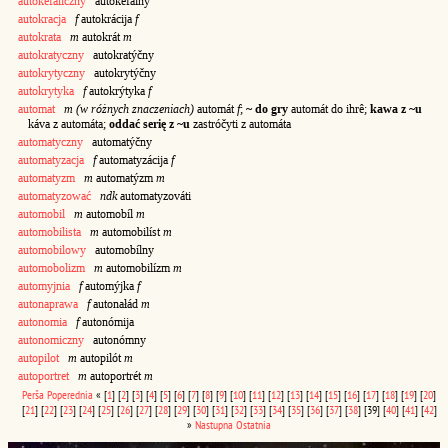
autokefaliczny
autokefálny
autokracja
f
autokrácija
f
autokrata
m
autokrát
m
autokratyczny
autokratýčny
autokrytyczny
autokrytýčny
autokrytyka
f
autokrýtyka
f
automat
m
(w różnych znaczeniach)
automát
f
;
~ do gry
automát do ihrê;
kawa z ~u
káva z automáta;
oddać serię z ~u
zastróčyti z automáta
automatyczny
automatýčny
automatyzacja
f
automatyzácija
f
automatyzm
m
automatýzm
m
automatyzować
ndk
automatyzováti
automobil
m
automobíl
m
automobilista
m
automobilíst
m
automobilowy
automobílny
automobolizm
m
automobilízm
m
automyjnia
f
automýjka
f
autonaprawa
f
autonałád
m
autonomia
f
autonómija
autonomiczny
autonómny
autopilot
m
autopilót
m
autoportret
m
autoportrét
m
Perša
Poperednia
«
[
1
]
[
2
]
[
3
]
[
4
]
[
5
]
[
6
]
[
7
]
[
8
]
[
9
]
[
10
]
[
11
]
[
12
]
[
13
]
[
14
]
[
15
]
[
16
]
[
17
]
[
18
]
[
19
]
[
20
]
[
21
]
[
22
]
[
23
]
[
24
]
[
25
]
[
26
]
[
27
]
[
28
]
[
29
]
[
30
]
[
31
]
[
32
]
[
33
]
[
34
]
[
35
]
[
36
]
[
37
]
[
38
]
[39]
[
40
]
[
41
]
[
42
]
»
Nastupna
Ostatnia