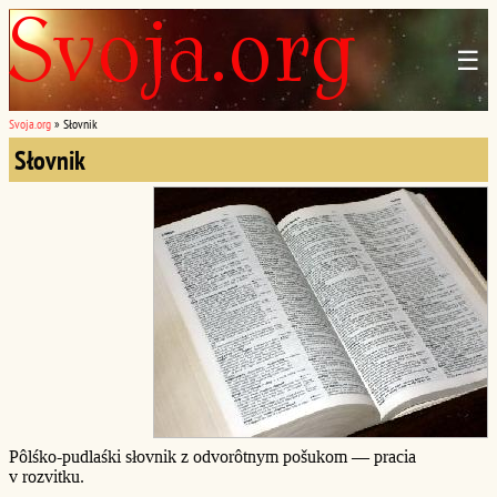
☰
Svoja.org
»
Słovnik
Słovnik
Pôlśko-pudlaśki słovnik z odvorôtnym pošukom — pracia
v rozvitku.