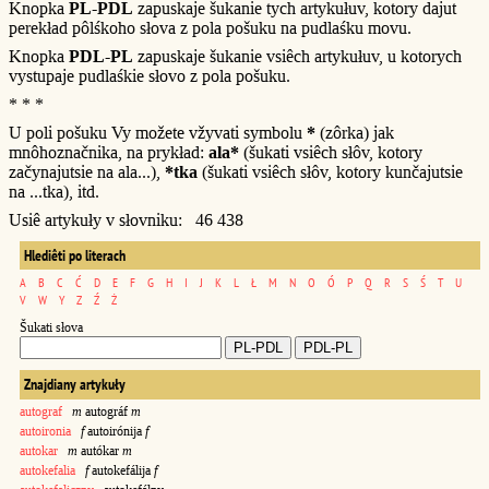
Knopka
PL-PDL
zapuskaje šukanie tych artykułuv, kotory dajut
perekład pôlśkoho słova z pola pošuku na pudlaśku movu.
Knopka
PDL-PL
zapuskaje šukanie vsiêch artykułuv, u kotorych
vystupaje pudlaśkie słovo z pola pošuku.
* * *
U poli pošuku Vy možete vžyvati symbolu
*
(zôrka) jak
mnôhoznačnika, na prykład:
ala*
(šukati vsiêch słôv, kotory
začynajutsie na ala...),
*tka
(šukati vsiêch słôv, kotory kunčajutsie
na ...tka), itd.
Usiê artykuły v słovniku: 46 438
Hlediêti po literach
A
B
C
Ć
D
E
F
G
H
I
J
K
L
Ł
M
N
O
Ó
P
Q
R
S
Ś
T
U
V
W
Y
Z
Ź
Ż
Šukati słova
Znajdiany artykuły
autograf
m
autográf
m
autoironia
f
autoirónija
f
autokar
m
autókar
m
autokefalia
f
autokefálija
f