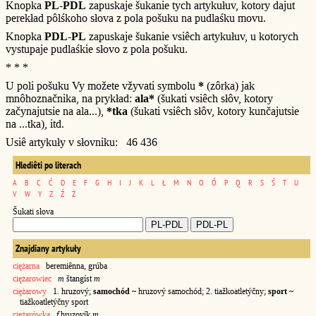
Knopka
PL-PDL
zapuskaje šukanie tych artykułuv, kotory dajut
perekład pôlśkoho słova z pola pošuku na pudlaśku movu.
Knopka
PDL-PL
zapuskaje šukanie vsiêch artykułuv, u kotorych
vystupaje pudlaśkie słovo z pola pošuku.
* * *
U poli pošuku Vy možete vžyvati symbolu
*
(zôrka) jak
mnôhoznačnika, na prykład:
ala*
(šukati vsiêch słôv, kotory
začynajutsie na ala...),
*tka
(šukati vsiêch słôv, kotory kunčajutsie
na ...tka), itd.
Usiê artykuły v słovniku: 46 436
Hlediêti po literach
A
B
C
Ć
D
E
F
G
H
I
J
K
L
Ł
M
N
O
Ó
P
Q
R
S
Ś
T
U
V
W
Y
Z
Ź
Ż
Šukati słova
Znajdiany artykuły
ciężarna
beremiênna, grúba
ciężarowiec
m
štangíst
m
ciężarowy
1. hruzový;
samochód ~
hruzový samochód; 2. tiažkoatletýčny;
sport ~
tiažkoatletýčny sport
ciężarówka
f
hruzovík
m