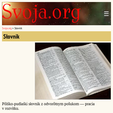
☰
Svoja.org
»
Słovnik
Słovnik
Pôlśko-pudlaśki słovnik z odvorôtnym pošukom — pracia
v rozvitku.