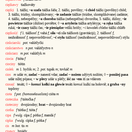
ciężkawy
tiažkováty
ciężk|i
1. tiážki;
~a szafa
tiážka šáfa; 2. tiážki, povôlny;
~i chód
tiážki (povôlny) chôd;
3. tiážki, trúdny, skomplikóvany;
~ie zadanie
tiážkie (trúdne, skomplikóvane) zadánie;
4. tiážki, nebezpéčny;
~a choroba
tiážka (nebezpéčna) chvoróba; 5. tiážki, dúšny;
~ie
powietrze
tiážkie (dúšne) poviêtre; ◊
~a artyleria
tiážka artyléryja;
~a ręka
tiážka
ruká;
~ie czasy
tiážki čas;
~ie pieniądze
velíki hróšy;
~i kawałek chleba
tiážki chliêb
ciężkoś|ć
f
1. tiážkosť
f
; vahá
f
;
siła ~ci
síła tiážkosti (gravitáciji); 2. tiážkosť
f
,
nezhrábnosť
f
, nepovorôtlivosť;
~ć stylu
tiážkosť (nezhrábnosť, nepovorôtlivosť) stýlu
cinkciarski
pot.
valútčyćki
cinkciarstwo
n pot.
valútčyctvo
n
cinkciarz
m pot.
valútčyk
m
ciocia
f
tióta
f
ciociny
tiótin
ciołek
m
1. byčók
m
; 2.
pot.
tupák
m
; tovkáč
m
cios
m
udár
m
;
zadać ~
nanestí vdar;
zadać ~ nożem
udýryti nožóm; ◊
~ poniżej pasa
udár nížej pójasa;
~ w plecy
udár u pléčy;
iść za ~em
ití za vdárom
ciosa|ć
tesáti; ◊
~
komuś
kołki na głowie
tesáti
komuś
kułkí na hołoviê;
z gruba ~ny
topôrny
ciota
f pot. (homoseksualista)
cióta
m
cioteczka
f
tiótočka
f
cioteczny
dvojúrodny;
brat ~
dvojúrodny brat
ciotka
f
tiótka
f
, tióta
f
cipa
f wulg.
cípa
f
, pótka
f
, mandá
f
cipka
f wulg.
cípka
f
, pótka
f
cis
m bot.
tis
m
cisawy
hniády