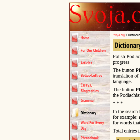
Svoja.org
»
Dictionar
Home
Dictionar
For Our Children
Polish-Podlac
progress.
Articles
The button
P
Belles-Lettres
translation of
language.
Essays,
The button
P
Biographies
the Podlachia
Grammar
* * *
In the search
Dictionary
for example:
Word For Every
for words that
Day
Total entries
Phrasebook