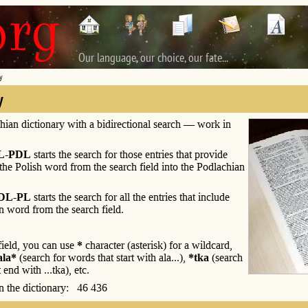
Our language, our choice, our fate...
y
y
hian dictionary with a bidirectional search — work in
L-PDL
starts the search for those entries that provide
 the Polish word from the search field into the Podlachian
DL-PL
starts the search for all the entries that include
n word from the search field.
 field, you can use
*
character (asterisk) for a wildcard,
ala*
(search for words that start with ala...),
*tka
(search
 end with ...tka), etc.
 in the dictionary: 46 436