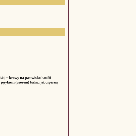
iáti;
~ krowy na pastwisko
haniáti
 językiem (ozorem)
biêhati jak ošpárany