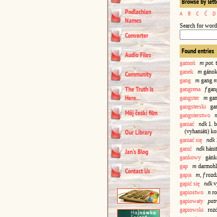
Browse by lett
Podlachian
A
B
C
Ć
D
Names
Search for word
Converter
Found entries
Audio Files
gamoń
m pot.
ganek
m
gáno
Community
gang
m
gang
The Truth Is
gangrena
f
gan
Here...
gangster
m
gan
gangsterski
gang
Môj čeśki film
gangsterstwo
ganiać
ndk
1. b
(vyhaniáti) k
Our Library
ganiać się
ndk
1
ganić
ndk
hánit
Jan’s Blog
gankowy
gánko
gap
m
darmoh
Contact Us
gap|a
m, f
rozd
gapić się
ndk
vy
gapiostwo
n
ro
gapiowaty
pat
gapiowski
rozd