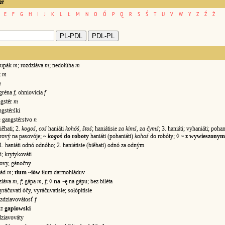
er
E
F
G
H
I
J
K
L
Ł
M
N
O
Ó
P
Q
R
S
Ś
T
U
V
W
Y
Z
Ź
Ż
tupák
m
; rozdziáva
m
; nedołúha
m
k
m
m
gréna
f
, ohniovícia
f
gstér
m
stérśki
n
gangstérstvo
n
iêhati; 2.
kogoś, coś
haniáti
kohóś, štoś
; haniátisie
za kimś, za čymś
; 3. haniáti; vyhaniáti; pohan
orový na pasovóje;
~
kogoś
do roboty
haniáti (pohaniáti)
kohoś
do robóty; ◊
~ z wywieszonym
. haniáti odnó odnóho; 2. haniátisie (biêhati) odnó za odným
i; krytykováti
vy, gánočny
lád
m
;
tłum ~iów
tłum darmohláduv
ziáva
m, f
; gápa
m, f
; ◊
na ~ę
na gápu; bez biléta
ráčuvati óčy, vyráčuvatisie; sołópitisie
zdziavovátosť
f
rz
gapiowski
ziavováty