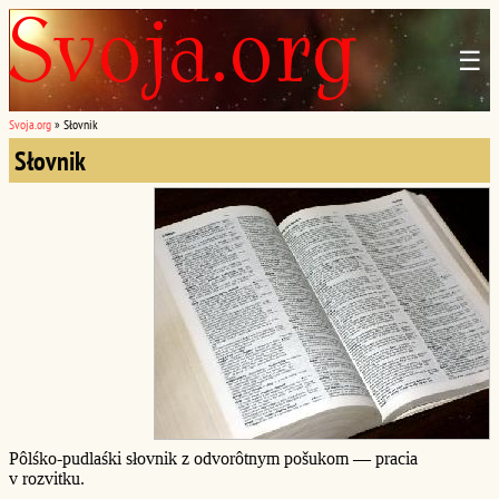
☰
Svoja.org
»
Słovnik
Słovnik
Pôlśko-pudlaśki słovnik z odvorôtnym pošukom — pracia
v rozvitku.