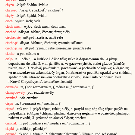
chyżo
książk.
špárko, švídko
chyżość
f książk.
špárkosť
f
, švídkosť
f
chyży
książk.
špárki, švídki
ciach
wykrz.
šach; čach
ciach-mach
wykrz.
šach-mach; čach-mach
ciachać
ndk pot.
šáchati, čáchati; rêzati; siêčy
ciachać się
ndk pot.
rêzatisie; rániti sébe
ciachnąć
dk pot.
šáchnuti, čáchnuti; ryzonúti; siêknuti
ciachnąć się
dk pot.
ryzonúti sébe; porêzatisie; porániti sébe
ciacho
n pot.
ciástko
n
ciał|o
n
1. tiêło
n
;
~o ludzkie
lúdśkie tiêło;
suknia dopasowana do ~a
płátije,
dopasóvane do tiêła; 2.
mat. fiz.
tiêło
n
;
~o gazowe (ciekłe, stałe)
gázove (tekúšče,
tvérde) tiêło; 3.
(zwłoki)
pokójnik
m
;
pochować ~o
pochováti pokójnika; 4. órgan
m
;
~o ustawodawcze
zakonodávčy órgan; ◊
nabierać ~a
povniêti;
spadać z ~a
chúdnuti,
spadáti z tiêła;
stawać się ~em
obołokátisie v tiêło;
Boże Ciało
rel.
Sviáto Tiêła
i Kroviê Chrystóvych
(u katolićkum kostioli)
ciamajda
m, f pot.
rozmazniá
m, f
, mémla
m, f
, rozdziáva
m, f
ciamajdowaty
pot.
rozdziavováty
ciamkać
ndk.
ciámkati
ciapa
m, f
rozmazniá
m, f
, mémla
m, f
ciapać
ndk pot.
1.
(ciąć)
tiápati; rubáti; siêčy;
~ patyki na podpałkę
tiápati patýče na
pudpáłku; 2.
(chlapać)
chlápati, plúchati;
dzieci ~ią nogami w wodzie
diêti plúchajut
nohámi v vodiê; 3.
(człapać po błocie)
šłápati; bróchati
ciapciak
m pot.
rozdziáva
m,f
; nezdára
m, f
; rozmazniá
m, f
ciapki
pl
ciátki
pl
; plámki
pl
ciapnąć
dk pot.
1. tiápnuti; 2. chlápnuti; plúchnuti; 3. šłápnuti;
zob. też
ciapać