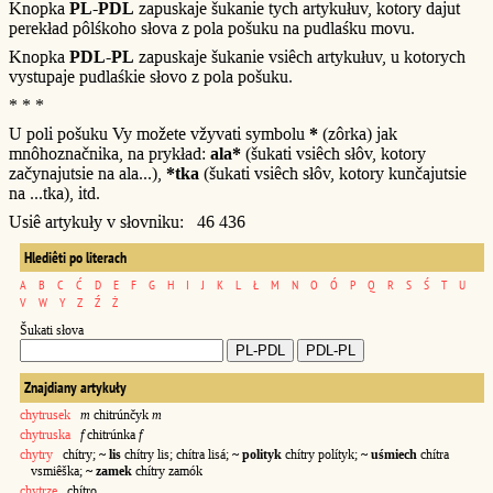
Knopka
PL-PDL
zapuskaje šukanie tych artykułuv, kotory dajut
perekład pôlśkoho słova z pola pošuku na pudlaśku movu.
Knopka
PDL-PL
zapuskaje šukanie vsiêch artykułuv, u kotorych
vystupaje pudlaśkie słovo z pola pošuku.
* * *
U poli pošuku Vy možete vžyvati symbolu
*
(zôrka) jak
mnôhoznačnika, na prykład:
ala*
(šukati vsiêch słôv, kotory
začynajutsie na ala...),
*tka
(šukati vsiêch słôv, kotory kunčajutsie
na ...tka), itd.
Usiê artykuły v słovniku: 46 436
Hlediêti po literach
A
B
C
Ć
D
E
F
G
H
I
J
K
L
Ł
M
N
O
Ó
P
Q
R
S
Ś
T
U
V
W
Y
Z
Ź
Ż
Šukati słova
Znajdiany artykuły
chytrusek
m
chitrúnčyk
m
chytruska
f
chitrúnka
f
chytry
chítry;
~ lis
chítry lis; chítra lisá;
~ polityk
chítry polítyk;
~ uśmiech
chítra
vsmiêška;
~ zamek
chítry zamók
chytrze
chítro