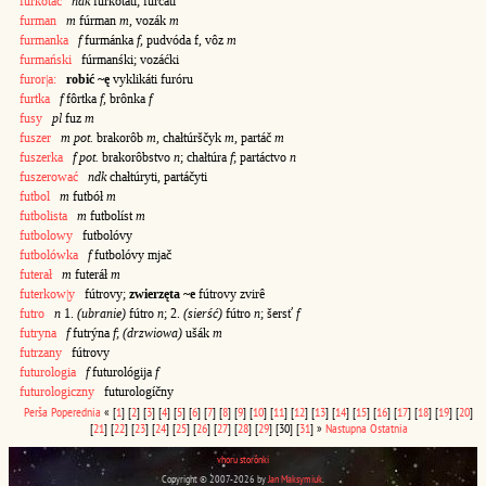
furkotać
ndk
furkotáti; furčáti
furman
m
fúrman
m
, vozák
m
furmanka
f
furmánka
f
, pudvóda
f, vôz
m
furmański
fúrmanśki; vozáćki
furor|a:
robić ~ę
vyklikáti furóru
furtka
f
fôrtka
f
, brônka
f
fusy
pl
fuz
m
fuszer
m pot.
brakorôb
m
, chałtúrščyk
m
, partáč
m
fuszerka
f pot.
brakorôbstvo
n
; chałtúra
f
; partáctvo
n
fuszerować
ndk
chałtúryti, partáčyti
futbol
m
futbół
m
futbolista
m
futbolíst
m
futbolowy
futbolóvy
futbolówka
f
futbolóvy mjač
futerał
m
futeráł
m
futerkow|y
fútrovy;
zwierzęta ~e
fútrovy zvirê
futro
n
1.
(ubranie)
fútro
n
; 2.
(sierść)
fútro
n
; šersť
f
futryna
f
futrýna
f
;
(drzwiowa)
ušák
m
futrzany
fútrovy
futurologia
f
futurológija
f
futurologiczny
futurologíčny
Perša
Poperednia
«
[
1
]
[
2
]
[
3
]
[
4
]
[
5
]
[
6
]
[
7
]
[
8
]
[
9
]
[
10
]
[
11
]
[
12
]
[
13
]
[
14
]
[
15
]
[
16
]
[
17
]
[
18
]
[
19
]
[
20
]
[
21
]
[
22
]
[
23
]
[
24
]
[
25
]
[
26
]
[
27
]
[
28
]
[
29
]
[30]
[
31
]
»
Nastupna
Ostatnia
vhoru storônki
Copyright © 2007-2026 by
Jan Maksymiuk
.