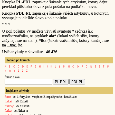
Knopka
PL-PDL
zapuskaje šukanie tych artykułuv, kotory dajut
perekład pôlśkoho słova z pola pošuku na pudlaśku movu.
Knopka
PDL-PL
zapuskaje šukanie vsiêch artykułuv, u kotorych
vystupaje pudlaśkie słovo z pola pošuku.
* * *
U poli pošuku Vy možete vžyvati symbolu
*
(zôrka) jak
mnôhoznačnika, na prykład:
ala*
(šukati vsiêch słôv, kotory
začynajutsie na ala...),
*tka
(šukati vsiêch słôv, kotory kunčajutsie
na ...tka), itd.
Usiê artykuły v słovniku: 46 436
Hlediêti po literach
A
B
C
Ć
D
E
F
G
H
I
J
K
L
Ł
M
N
O
Ó
P
Q
R
S
Ś
T
U
V
W
Y
Z
Ź
Ż
Šukati słova
Znajdiany artykuły
furiat
m
1. furyját
m
; varját
m
; 2. zapalčýveć
m
; horáčka
m
furkać
ndk
fúrkati
furknąć
dk
fúrknuti
furkot
m
fúrkot
m