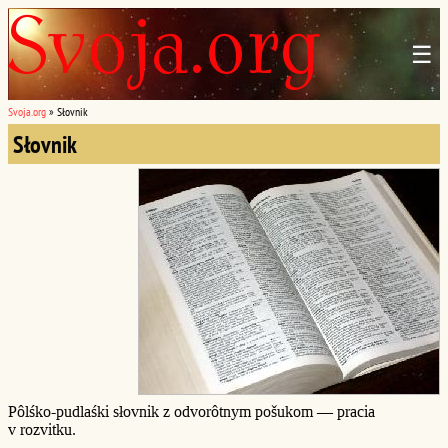
☰
Svoja.org
»
Słovnik
Słovnik
Pôlśko-pudlaśki słovnik z odvorôtnym pošukom — pracia
v rozvitku.