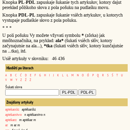
Knopka
PL-PDL
zapuskaje šukanie tych artykułuv, kotory dajut
perekład pôlśkoho słova z pola pošuku na pudlaśku movu.
Knopka
PDL-PL
zapuskaje šukanie vsiêch artykułuv, u kotorych
vystupaje pudlaśkie słovo z pola pošuku.
* * *
U poli pošuku Vy možete vžyvati symbolu
*
(zôrka) jak
mnôhoznačnika, na prykład:
ala*
(šukati vsiêch słôv, kotory
začynajutsie na ala...),
*tka
(šukati vsiêch słôv, kotory kunčajutsie
na ...tka), itd.
Usiê artykuły v słovniku: 46 436
Hlediêti po literach
A
B
C
Ć
D
E
F
G
H
I
J
K
L
Ł
M
N
O
Ó
P
Q
R
S
Ś
T
U
V
W
Y
Z
Ź
Ż
Šukati słova
Znajdiany artykuły
aptekarski
aptékarśki
aptekarstwo
n
aptékarstvo
n
aptekarz
m
aptékar
m
ar
m
ar
m