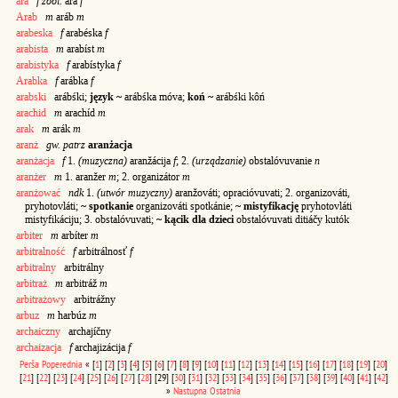
ara
f zool.
ára
f
Arab
m
aráb
m
arabeska
f
arabéska
f
arabista
m
arabíst
m
arabistyka
f
arabístyka
f
Arabka
f
arábka
f
arabski
arábśki;
język ~
arábśka móva;
koń ~
arábśki kôń
arachid
m
arachíd
m
arak
m
arák
m
aranż
gw. patrz
aranżacja
aranżacja
f
1.
(muzyczna)
aranžácija
f
; 2.
(urządzanie)
obstalóvuvanie
n
aranżer
m
1. aranžer
m
; 2. organizátor
m
aranżować
ndk
1.
(utwór muzyczny)
aranžováti; opracióvuvati; 2. organizováti,
pryhotovláti;
~ spotkanie
organizováti spotkánie;
~ mistyfikację
pryhotovláti
mistyfikáciju; 3. obstalóvuvati;
~ kącik dla dzieci
obstalóvuvati ditiáčy kutók
arbiter
m
arbíter
m
arbitralność
f
arbitrálnosť
f
arbitralny
arbitrálny
arbitraż
m
arbitráž
m
arbitrażowy
arbitrážny
arbuz
m
harbúz
m
archaiczny
archajíčny
archaizacja
f
archajizácija
f
Perša
Poperednia
«
[
1
]
[
2
]
[
3
]
[
4
]
[
5
]
[
6
]
[
7
]
[
8
]
[
9
]
[
10
]
[
11
]
[
12
]
[
13
]
[
14
]
[
15
]
[
16
]
[
17
]
[
18
]
[
19
]
[
20
]
[
21
]
[
22
]
[
23
]
[
24
]
[
25
]
[
26
]
[
27
]
[
28
]
[29]
[
30
]
[
31
]
[
32
]
[
33
]
[
34
]
[
35
]
[
36
]
[
37
]
[
38
]
[
39
]
[
40
]
[
41
]
[
42
]
»
Nastupna
Ostatnia