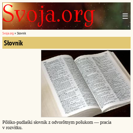
☰
Svoja.org
»
Słovnik
Słovnik
Pôlśko-pudlaśki słovnik z odvorôtnym pošukom — pracia
v rozvitku.