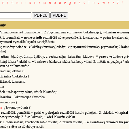
E
F
G
H
I
J
K
L
Ł
M
N
O
Ó
P
Q
R
S
Ś
T
U
V
W
Y
Z
Ź
Ż
kuły
(umiejscowienie)
rozmiščénie
n
; 2.
(ograniczenie rozmiarów)
lokalizácija
f
;
~ działań wojenn
k
1. rozmiščáti;
~ nowe osiedle
rozmiščáti nóve posélišče; 2. lokalizováti;
~ pożar
lokalizováti 
czyszczeń
vyznačáti kryníci zanečýščania
; mistióvy;
władze ~e
lokálny (mistíovy) vłády;
~e przymrozki
mistióvy prýmorozki; ◊
kolor
stva)
rtírny; bjuróvy; ófisny; žytłóvy; 2. restauracíjny; kabarétny; klubóvy; ◊
prawo ~e
žytłóve prá
itału)
lokáta
f
; ukłád
m
;
~ bankowa
bánkova lokáta; bánkovy vkład; 2. miêstie
n
; pozýcija
f
;
uk
áni na drúhum miêsti
iránt
m
; lokátor
m
tirántka
f
; lokátorka
f
ránćki; lokátorśki
t
m
dek ~
tránsportny zásub; zásub lokomóciji
choroba ~
lokomocíjna chvoróba
lokomotýva
f
ia
f
lokomotyvóvnia
f
 rozmiščáti; pomiščáti;
~ gości w pokojach
rozmiščáti hostí v pokójach; 2. układáti;
~ kapitał
ánsowy záchody; 2.
hist.
lokováti;
~ wieś
lokováti vjósku
k
1. rozmiščátisie; znachóditi sobiê miêstie; 2. zajmáti miêstie;
~ w światowej czołówce biega
hunôv sviêtu na dóvhi dystánciji