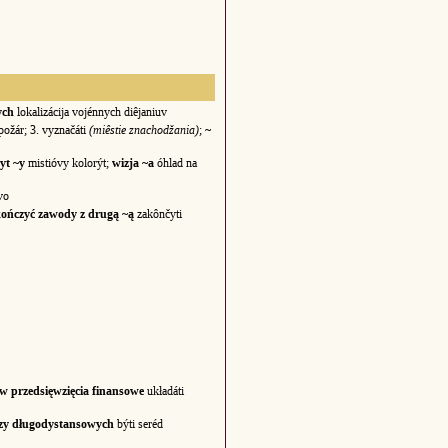
ych
lokalizácija vojénnych diêjaniuv
požár; 3. vyznačáti
(miêstie znachodžania)
;
~
yt ~y
mistióvy kolorýt;
wizja ~a
óhlad na
vo
ończyć zawody z drugą ~ą
zakônčyti
 w przedsięwzięcia finansowe
układáti
czy długodystansowych
býti seréd