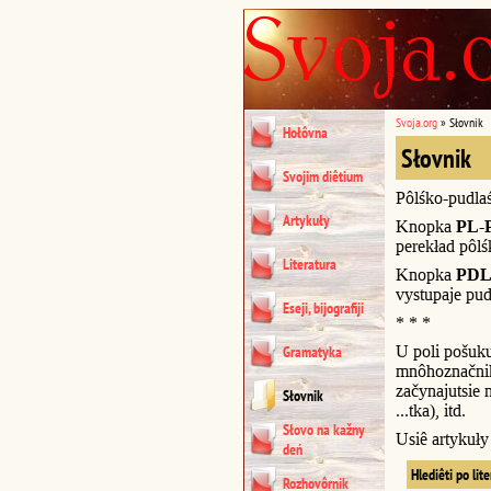
Svoja.org
»
Słovnik
Hołôvna
Słovnik
Svojim diêtium
Pôlśko-pudla
Artykuły
Knopka
PL-
perekład pôl
Literatura
Knopka
PDL
vystupaje pud
Eseji, bijografiji
* * *
U poli pošuk
Gramatyka
mnôhoznačnik
začynajutsie n
Słovnik
...tka), itd.
Słovo na kažny
Usiê artykuł
deń
Hlediêti po lit
Rozhovôrnik