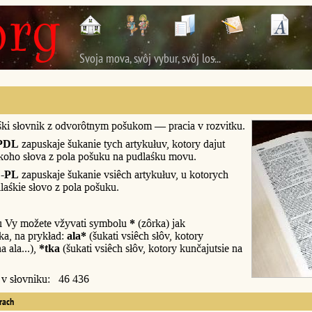
Svoja mova, svôj vybur, svôj los...
śki słovnik z odvorôtnym pošukom — pracia v rozvitku.
PDL
zapuskaje šukanie tych artykułuv, kotory dajut
śkoho słova z pola pošuku na pudlaśku movu.
-PL
zapuskaje šukanie vsiêch artykułuv, u kotorych
laśkie słovo z pola pošuku.
u Vy možete vžyvati symbolu
*
(zôrka) jak
a, na prykład:
ala*
(šukati vsiêch słôv, kotory
a ala...),
*tka
(šukati vsiêch słôv, kotory kunčajutsie na
y v słovniku: 46 436
erach