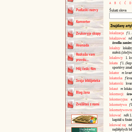
A
B
C
Ć
D
Pudlaśki nazvy
Šukati słova
Konverter
Znajdiany arty
Zvukovyje skopy
lokalizacja
f
1.
lokalizować
nd
źrodła zanie
Hromada
lokaln|y
lokálny
miêsti
(złočýn
Rozkažu vam
lokalow|y
1. kva
pravdu...
lokata
f
1.
(kap
sportóvy zmah
Môj čeśki film
lokator
m
kvart
lokatorka
f
kvar
Svoja biblijoteka
lokatorski
kvarti
lokaut
m
lokáu
Blog Jana
lokomocji:
śro
lokomocyjna:
Zvežêteś z nami
lokomotywa
f
lokomotywown
lokować
ndk
1.
kapitáł u fin
lokować się
nd
najliêpšych bi