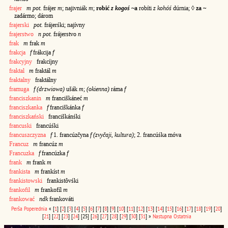
frajer
m pot.
frájer
m
; najivniák
m
;
robić
z kogoś
~a
robíti
z kohóś
dúrnia; ◊
za ~
zadármo; dárom
frajerski
pot.
frájerśki; najívny
frajerstwo
n pot.
frájerstvo
n
frak
m
frak
m
frakcja
f
frákcija
f
frakcyjny
frakcíjny
fraktal
m
fraktál
m
fraktalny
fraktálny
framuga
f
(drzwiowa)
ušák
m
;
(okienna)
ráma
f
franciszkanin
m
franciškáneć
m
franciszkanka
f
franciškánka
f
franciszkański
franciškánśki
francuski
francúśki
francuszczyzna
f
1. francúzčyna
f (zvyčaji, kultura)
; 2. francúśka móva
Francuz
m
francúz
m
Francuzka
f
francúzka
f
frank
m
frank
m
frankista
m
frankíst
m
frankistowski
frankistôvśki
frankofil
m
frankofíl
m
frankować
ndk
frankováti
Perša
Poperednia
«
[
1
]
[
2
]
[
3
]
[
4
]
[
5
]
[
6
]
[
7
]
[
8
]
[
9
]
[
10
]
[
11
]
[
12
]
[
13
]
[
14
]
[
15
]
[
16
]
[
17
]
[
18
]
[
19
]
[
20
]
[
21
]
[
22
]
[
23
]
[
24
]
[25]
[
26
]
[
27
]
[
28
]
[
29
]
[
30
]
[
31
]
»
Nastupna
Ostatnia