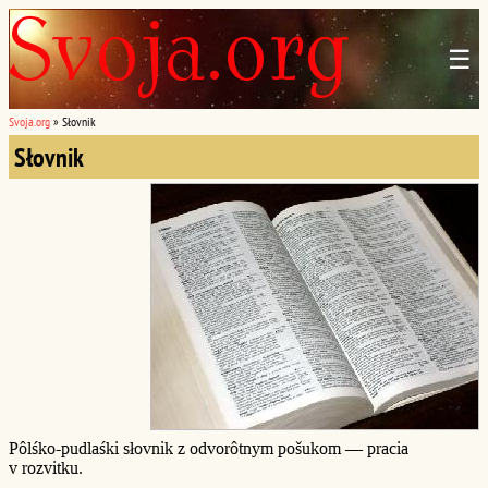
☰
Svoja.org
»
Słovnik
Słovnik
Pôlśko-pudlaśki słovnik z odvorôtnym pošukom — pracia
v rozvitku.