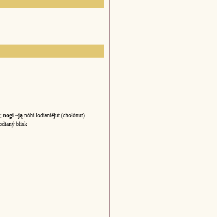
i;
nogi ~ją
nóhi lodianiêjut (chołónut)
odianý blisk