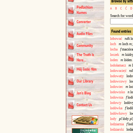
Browse by lett
Podlachian
A
B
C
Ć
D
Names
Search for word
Converter
Found entries
Audio Files
lobować
ndk
lo
loch
m
loch
m
Community
locha
f
maciór
The Truth Is
loczek
m
kúdr
Here...
loden
m
lóden
lodołamacz
m
Môj čeśki film
lodowacie|ć
nd
lodowat|y
lodow
Our Library
lodowcowy
lod
lodowiec
m
lo
lodowisko
n
lo
Jan’s Blog
lodownia
f
lod
lodow|y
lodóv
Contact Us
lodówka
f
lod
lodówkowy
lod
lody
pl
lódy
pl
lodziarnia
f
lod
lodziarski
lodár