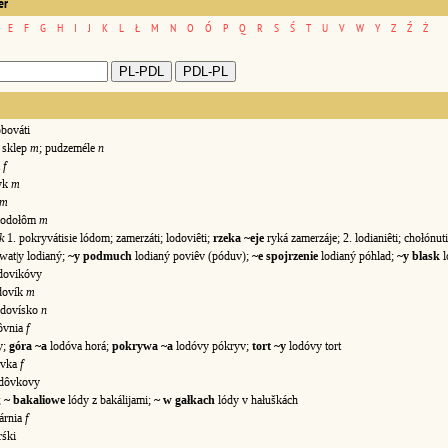
er
E
F
G
H
I
J
K
L
Ł
M
N
O
Ó
P
Q
R
S
Ś
T
U
V
W
Y
Z
Ź
Ż
bováti
; sklep
m
; pudzeméle
n
a
f
yk
m
m
lodołôm
m
k
1. pokryvátisie lódom; zamerzáti; lodoviêti;
rzeka ~eje
ryká zamerzáje; 2. lodianiêti; chołónut
at|y lodianý;
~y podmuch
lodianý poviêv (póduv);
~e spojrzenie
lodianý póhlad;
~y blask
l
ovikóvy
dovík
m
dovísko
n
ôvnia
f
y;
góra ~a
lodóva horá;
pokrywa ~a
lodóvy pókryv;
tort ~y
lodóvy tort
ôvka
f
ôvkovy
;
~ bakaliowe
lódy z bakálijami;
~ w gałkach
lódy v hałuškách
árnia
f
śki