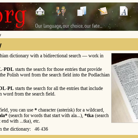
Our language, our choice, our fate...
y
y
hian dictionary with a bidirectional search — work in
L-PDL
starts the search for those entries that provide
 the Polish word from the search field into the Podlachian
DL-PL
starts the search for all the entries that include
n word from the search field.
 field, you can use
*
character (asterisk) for a wildcard,
ala*
(search for words that start with ala...),
*tka
(search
 end with ...tka), etc.
 in the dictionary: 46 436