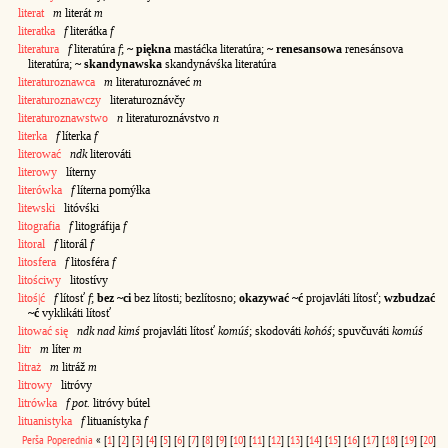
literat
m
literát
m
literatka
f
literátka
f
literatura
f
literatúra
f
;
~ piękna
mastáćka literatúra;
~ renesansowa
renesánsova
literatúra;
~ skandynawska
skandynávśka literatúra
literaturoznawca
m
literaturoznáveć
m
literaturoznawczy
literaturoznávčy
literaturoznawstwo
n
literaturoznávstvo
n
literka
f
líterka
f
literować
ndk
literováti
literowy
líterny
literówka
f
líterna pomýłka
litewski
litóvśki
litografia
f
litográfija
f
litoral
f
litorál
f
litosfera
f
litosféra
f
litościwy
litostívy
litoś|ć
f
lítosť
f
;
bez ~ci
bez lítosti; bezlítosno;
okazywać ~ć
projavláti lítosť;
wzbudzać
~ć
vyklikáti lítosť
litować się
ndk nad kimś
projavláti lítosť
komúś
; skodováti
kohóś
; spuvčuváti
komúś
litr
m
líter
m
litraż
m
litráž
m
litrowy
litróvy
litrówka
f pot.
litróvy bútel
lituanistyka
f
lituanístyka
f
Perša
Poperednia
«
[
1
]
[
2
]
[
3
]
[
4
]
[
5
]
[
6
]
[
7
]
[
8
]
[
9
]
[
10
]
[
11
]
[
12
]
[
13
]
[
14
]
[
15
]
[
16
]
[
17
]
[
18
]
[
19
]
[
20
]