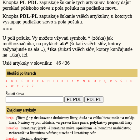
Knopka
PL-PDL
zapuskaje šukanie tych artykułuv, kotory dajut
perekład pôlśkoho słova z pola pošuku na pudlaśku movu.
Knopka
PDL-PL
zapuskaje šukanie vsiêch artykułuv, u kotorych
vystupaje pudlaśkie słovo z pola pošuku.
* * *
U poli pošuku Vy možete vžyvati symbolu
*
(zôrka) jak
mnôhoznačnika, na prykład:
ala*
(šukati vsiêch słôv, kotory
začynajutsie na ala...),
*tka
(šukati vsiêch słôv, kotory kunčajutsie
na ...tka), itd.
Usiê artykuły v słovniku: 46 436
Hlediêti po literach
A
B
C
Ć
D
E
F
G
H
I
J
K
L
Ł
M
N
O
Ó
P
Q
R
S
Ś
T
U
V
W
Y
Z
Ź
Ż
Šukati słova
Znajdiany artykuły
liter|a
f
lítera
f
;
~y drukowane
drukóvany lítery;
duża ~a
velíka lítera;
mała ~a
małája
lítera; ◊
cztery ~y
pot.
zádnicia;
~a prawa
lítera práva;
połykać ~y
propuskáti lítery
literack|i
literatúrny;
język ~i
literatúrna móva;
spuścizna ~a
literatúrne nasliêdstvo;
twórczość ~a
literatúrna tvôrčost;
utwór ~i
literatúrny tvôr
literalny
literálny; dosłôvny