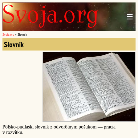
☰
Svoja.org
»
Słovnik
Słovnik
Pôlśko-pudlaśki słovnik z odvorôtnym pošukom — pracia
v rozvitku.