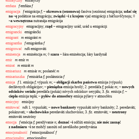
emfatyczny
emfatýčny
emfaza
f
emfáza
f
emigracj|a
f
emigrácija
f
;
~ okresowa (sezonowa)
časóva (sezónna) emigrácija;
udać się
na ~ę
podátisie na emigráciju;
związki ~i z krajem
vjaź emigráciji z báťkuvščynoju; ◊
~a wewnętrzna
nutranája emigrácija
emigracyjny
emigracíjny;
rząd ~
emigracíjny urád; urád u emigráciji
emigrancki
emigránćki
emigrant
m
emigránt
m
emigrantka
f
emigrántka
f
emigrować
ndk
emigrováti
eminencja
m
eminéncija
m
; ◊
szara ~
šára eminéncija; šáry kardynáł
emir
m
emír
m
emirat
m
emirát
m
emisariusz
m
emisár
m
; posłanéć
m
emisariuszka
f
emisárka
f
; posłánnicia
f
emisja
f
1. emísija
f
; výpusk
m
;
~ obligacji skarbu państwa
emísija (výpusk)
deržávnych obligácijuv;
~ pieniądza
emísija hrošý; 2. peredáča
f
; pokáz
m
;
~ nowych
odcinków serialu
peredáča (pokáz) nóvych odcínkuv seryjálu; 3.
fiz.
emísija
f
;
~
ciepła
emísija tepłá;
~ pyłów do atmosfery
emísja pýlavy v atmosféru
emisyjny
emisíjny
emitować
ndk
1. vypuskáti;
~ nowe banknoty
vypuskáti nóvy banknóty; 2. peredaváti;
pokázuvati;
~ słuchowisko
peredaváti słuchovísko; 3.
fiz.
emitováti;
~ neutrony
emitováti neutróny
emocj|a
f
emócija
f
; perežývanie
n
;
doznać ~i
odčúti emóciju;
nie móc zasnąć
z nadmiaru ~i
ne mohčý zasnúti od zavelíkoho perežyvánia
emocjonalność
f
emocijonálnosť
f
emocjonalny
emocijonálny