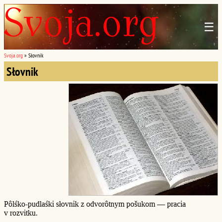
☰
Svoja.org
»
Słovnik
Słovnik
Pôlśko-pudlaśki słovnik z odvorôtnym pošukom — pracia
v rozvitku.