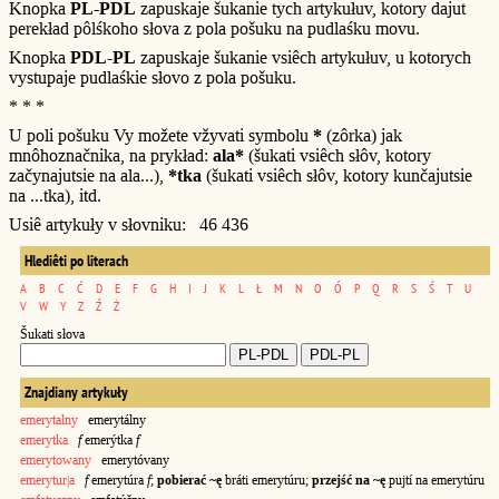
Knopka
PL-PDL
zapuskaje šukanie tych artykułuv, kotory dajut
perekład pôlśkoho słova z pola pošuku na pudlaśku movu.
Knopka
PDL-PL
zapuskaje šukanie vsiêch artykułuv, u kotorych
vystupaje pudlaśkie słovo z pola pošuku.
* * *
U poli pošuku Vy možete vžyvati symbolu
*
(zôrka) jak
mnôhoznačnika, na prykład:
ala*
(šukati vsiêch słôv, kotory
začynajutsie na ala...),
*tka
(šukati vsiêch słôv, kotory kunčajutsie
na ...tka), itd.
Usiê artykuły v słovniku: 46 436
Hlediêti po literach
A
B
C
Ć
D
E
F
G
H
I
J
K
L
Ł
M
N
O
Ó
P
Q
R
S
Ś
T
U
V
W
Y
Z
Ź
Ż
Šukati słova
Znajdiany artykuły
emerytalny
emerytálny
emerytka
f
emerýtka
f
emerytowany
emerytóvany
emerytur|a
f
emerytúra
f
;
pobierać ~ę
bráti emerytúru;
przejść na ~ę
pujtí na emerytúru