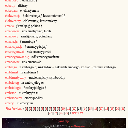
elitarność
f
elitárnosť
f
elitarny
elitárny
elitaryzm
m
elitarýzm
m
elokwencja
f
elokvéncija
f
; krasomóvnosť
f
elokwentny
elokvéntny; krasomóvny
emalia
f
emálija
f
; połúda
f
emaliować
ndk
emalijováti; łudíti
emaliowy
emalijóvany; połúdiany
emanacja
f
emanácija
f
emancypacja
f
emancypácija
f
emancypować
ndk
emancypováti
emancypować się
ndk
emancypovátisie
emanować
ndk
emanováti
embargo
n
embárgo
n
;
nakładać ~
nakładáti embárgo;
znosić ~
znimáti embárgo
emblemat
m
embléma
f
emblematyczny
emblematýčny, symbolíčny
embriolog
m
embryjólog
m
embriologia
f
embryjológija
f
embrion
m
embryjón
m
embrionalny
embryjonálny
emeryt
m
emerýt
m
First
Previous
«
[
1
]
[
2
]
[
3
]
[
4
]
[
5
]
[
6
]
[
7
]
[
8
]
[
9
]
[
10
]
[
11
]
[
12
]
[13]
[
14
]
[
15
]
[
16
]
[
17
]
[
18
]
[
19
]
[
20
]
[
21
]
[
22
]
[
23
]
[
24
]
[
25
]
»
Next
Last
top of page
Copyright © 2007-2026 by
Jan Maksymiuk
.