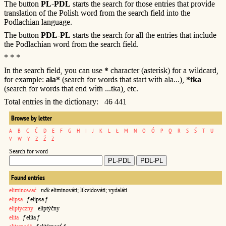
The button
PL-PDL
starts the search for those entries that provide
translation of the Polish word from the search field into the
Podlachian language.
The button
PDL-PL
starts the search for all the entries that include
the Podlachian word from the search field.
* * *
In the search field, you can use
*
character (asterisk) for a wildcard,
for example:
ala*
(search for words that start with ala...),
*tka
(search for words that end with ...tka), etc.
Total entries in the dictionary: 46 441
Browse by letter
A
B
C
Ć
D
E
F
G
H
I
J
K
L
Ł
M
N
O
Ó
P
Q
R
S
Ś
T
U
V
W
Y
Z
Ź
Ż
Search for word
Found entries
eliminować
ndk
eliminováti; likvidováti; vydaláti
elipsa
f
elípsa
f
eliptyczny
eliptýčny
elita
f
elíta
f