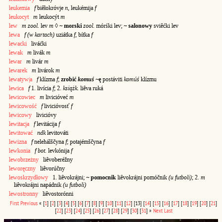
leukemia
f
biêłokróvje
n
, leukémija
f
leukocyt
m
leukocýt
m
lew
m zool.
lev
m
◊
~ morski
zool.
mórśki lev;
~ salonowy
sviêćki lev
lewa
f (w kartach)
uziátka
f
, bítka
f
lewacki
liváćki
lewak
m
livák
m
lewar
m
livár
m
lewarek
m
livárok
m
lewatyw|a
f
klízma
f
;
zrobić
komuś
~ę
postáviti
komúś
klízmu
lewica
f
1. livícia
f
; 2.
książk.
liêva ruká
lewicowiec
m
livicióveć
m
lewicowość
f
livicióvosť
f
lewicowy
livicióvy
lewitacja
f
levitácija
f
lewitować
ndk
levitováti
lewizna
f
nelehálščyna
f
; potajémščyna
f
lewkonia
f bot.
levkónija
f
lewobrzeżny
liêvoberéžny
leworęczny
liêvorúčny
lewoskrzydłowy
1. liêvokrájni;
~ pomocnik
liêvokrájni pomóčnik
(u futboli)
; 2.
m
liêvokrájni napádnik
(u futboli)
lewostronny
liêvostorónni
First
Previous
«
[
1
]
[
2
]
[
3
]
[
4
]
[
5
]
[
6
]
[
7
]
[
8
]
[
9
]
[
10
]
[
11
]
[
12
]
[13]
[
14
]
[
15
]
[
16
]
[
17
]
[
18
]
[
19
]
[
20
]
[
21
]
[
22
]
[
23
]
[
24
]
[
25
]
[
26
]
[
27
]
[
28
]
[
29
]
[
30
]
[
31
]
»
Next
Last