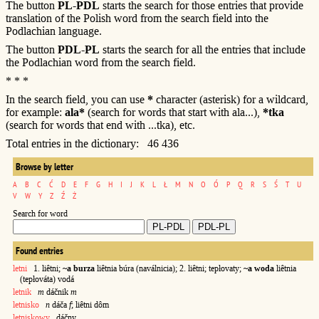
The button
PL-PDL
starts the search for those entries that provide
translation of the Polish word from the search field into the
Podlachian language.
The button
PDL-PL
starts the search for all the entries that include
the Podlachian word from the search field.
* * *
In the search field, you can use
*
character (asterisk) for a wildcard,
for example:
ala*
(search for words that start with ala...),
*tka
(search for words that end with ...tka), etc.
Total entries in the dictionary: 46 436
Browse by letter
A
B
C
Ć
D
E
F
G
H
I
J
K
L
Ł
M
N
O
Ó
P
Q
R
S
Ś
T
U
V
W
Y
Z
Ź
Ż
Search for word
Found entries
letni
1. liêtni;
~a burza
liêtnia búra (naválnicia); 2. liêtni; tepłovaty;
~a woda
liêtnia
(tepłováta) vodá
letnik
m
dáčnik
m
letnisko
n
dáča
f
; liêtni dôm
letniskowy
dáčny