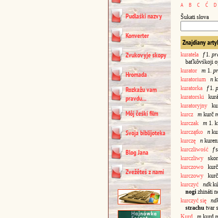
A
B
C
Ć
D
Pudlaśki nazvy
Šukati słova
Konverter
Znajdiany arty
Zvukovyje skopy
kuratela
f
1.
pr
baťkôvśkoji o
kurator
m
1.
p
Hromada
kuratorium
n
k
kuratorka
f
1.
Rozkažu vam
kuratorski
kurát
pravdu...
kuratoryjny
kur
Môj čeśki film
kurcz
m
kurč
kurczak
m
1. k
kurczątko
n
ku
Svoja biblijoteka
kurczę
n
kuren
kurczliwość
f
s
Blog Jana
kurczliwy
skoró
kurczowo
kurčó
Zvežêteś z nami
kurczowy
kurč
kurczyć
ndk
kúr
nogi
zhináti n
kurczyć się
nd
strachu
tvar 
Kurd
m
kurd