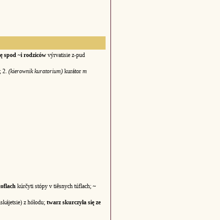
ę spod ~i rodziców
výrvatisie z-pud
; 2.
(kierownik kuratorium)
kurátor
m
toflach
kúrčyti stópy v tiêsnych túflach;
~
iskájetsie) z hółodu;
twarz skurczyła się ze