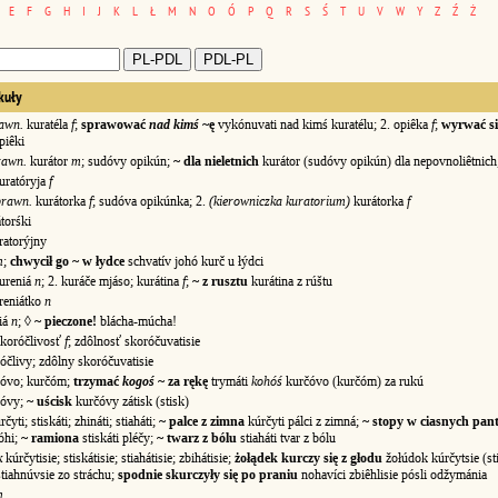
E
F
G
H
I
J
K
L
Ł
M
N
O
Ó
P
Q
R
S
Ś
T
U
V
W
Y
Z
Ź
Ż
kuły
awn.
kuratéla
f
;
sprawować
nad kimś
~ę
vykónuvati nad kimś kuratélu; 2. opiêka
f
;
wyrwać si
piêki
rawn.
kurátor
m
; sudóvy opikún;
~ dla nieletnich
kurátor (sudóvy opikún) dla nepovnoliêtnich
uratóryja
f
prawn.
kurátorka
f
; sudóva opikúnka; 2.
(kierowniczka kuratorium)
kurátorka
f
orśki
atorýjny
m
;
chwycił go ~ w łydce
schvatív johó kurč u łýdci
ureniá
n
; 2. kuráče mjáso; kurátina
f
;
~ z rusztu
kurátina z rúštu
reniátko
n
iá
n
; ◊
~ pieczone!
blácha-múcha!
koróčlivosť
f
; zdôlnosť skoróčuvatisie
člivy; zdôlny skoróčuvatisie
vo; kurčóm;
trzymać
kogoś
~ za rękę
trymáti
kohóś
kurčóvo (kurčóm) za rukú
óvy;
~ uścisk
kurčóvy zátisk (stisk)
čyti; stiskáti; zhináti; stiaháti;
~ palce z zimna
kúrčyti pálci z zimná;
~ stopy w ciasnych pan
óhi;
~ ramiona
stiskáti pléčy;
~ twarz z bólu
stiaháti tvar z bólu
k
kúrčytisie; stiskátisie; stiahátisie; zbihátisie;
żołądek kurczy się z głodu
žołúdok kúrčytsie (st
stiahnúvsie zo stráchu;
spodnie skurczyły się po praniu
nohavíci zbiêhlisie pósli odžymánia
m