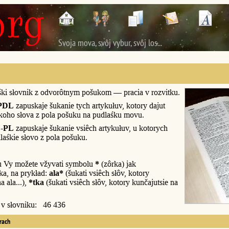
Svoja mova, svôj vybur, svôj los...
śki słovnik z odvorôtnym pošukom — pracia v rozvitku.
PDL
zapuskaje šukanie tych artykułuv, kotory dajut
śkoho słova z pola pošuku na pudlaśku movu.
-PL
zapuskaje šukanie vsiêch artykułuv, u kotorych
laśkie słovo z pola pošuku.
u Vy možete vžyvati symbolu
*
(zôrka) jak
a, na prykład:
ala*
(šukati vsiêch słôv, kotory
a ala...),
*tka
(šukati vsiêch słôv, kotory kunčajutsie na
y v słovniku: 46 436
erach