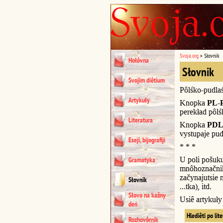
Svoja.org
»
Słovnik
Hołôvna
Słovnik
Svojim diêtium
Pôlśko-pudla
Artykuły
Knopka
PL-
perekład pôl
Literatura
Knopka
PDL
vystupaje pud
Eseji, bijografiji
* * *
U poli pošuk
Gramatyka
mnôhoznačnik
začynajutsie n
Słovnik
...tka), itd.
Słovo na kažny
Usiê artykuł
deń
Hlediêti po lit
Rozhovôrnik