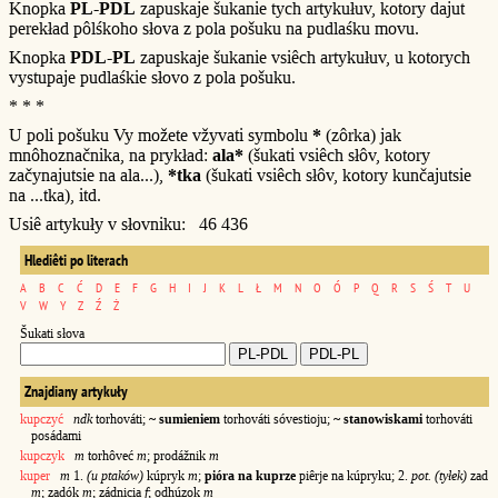
Knopka
PL-PDL
zapuskaje šukanie tych artykułuv, kotory dajut
perekład pôlśkoho słova z pola pošuku na pudlaśku movu.
Knopka
PDL-PL
zapuskaje šukanie vsiêch artykułuv, u kotorych
vystupaje pudlaśkie słovo z pola pošuku.
* * *
U poli pošuku Vy možete vžyvati symbolu
*
(zôrka) jak
mnôhoznačnika, na prykład:
ala*
(šukati vsiêch słôv, kotory
začynajutsie na ala...),
*tka
(šukati vsiêch słôv, kotory kunčajutsie
na ...tka), itd.
Usiê artykuły v słovniku: 46 436
Hlediêti po literach
A
B
C
Ć
D
E
F
G
H
I
J
K
L
Ł
M
N
O
Ó
P
Q
R
S
Ś
T
U
V
W
Y
Z
Ź
Ż
Šukati słova
Znajdiany artykuły
kupczyć
ndk
torhováti;
~ sumieniem
torhováti sóvestioju;
~ stanowiskami
torhováti
posádami
kupczyk
m
torhôveć
m
; prodážnik
m
kuper
m
1.
(u ptaków)
kúpryk
m
;
pióra na kuprze
piêrje na kúpryku; 2.
pot. (tyłek)
zad
m
; zadók
m
; zádnicia
f
; odhúzok
m