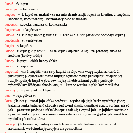
kupić
dk
kupíti
kupidyn
m
kupidón
m
kup|iec
m
1. kupéć
m
;
znaleźć ~ca na mieszkanie
znajtí kupciá na kvartíru; 2. kupéć
m
;
handlár
m
; komersánt
m
;
~iec zbożowy
handlár zbôžom
kupiecki
kupéćki; handlárśki; komersánćki
kupiectwo
n
kupéctvo
n
kupka
f
1. kúpka
f
; hôrka
f
; stósik
m
; 2. hrúpka
f
; 3.
pot. (dziecięce odchody)
kúpka
f
kuplecista
m
kupletýst
m
kuplet
m
kuplét
m
kupno
n
kúpla
f
; kuplánie
n
;
~ auta
kúpla (kuplánie) áuta;
~ za gotówkę
kúpla za
hotôvku (hotóvy hróšy)
kupny
kúpny;
~ chleb
kúpny chliêb
kupon
m
kupón
m
kupować
ndk
1. kupláti;
~ na raty
kupláti na ráty;
~ na wagę
kupláti na vahú; 2.
pudkupláti; pudpłáčuvati;
mafia kupuje sędziów
máfija pudkupláje (pudpłáčuje)
sudijôv;
polityk kupił wyborców hojnymi obietnicami
polítyk pudkupív
výborščykuv ščódrymi obiciánkami; ◊
~ kota w worku
kupláti kotá v miškóvi
kupujący
m
pokupník
m
; klijént
m
kur
m reg.
piêveń
m
kura
f
kúrka
f
;
~ znosi jaja
kúrka nesétsie;
~ wysiaduje jaja
kúrka vysédžuje jájcia;
~
bażanta
kúrka bažánta; ◊
chodzić spać z ~mi
chodíti (kłástisie) spáti z kurýma;
pisać
jak ~ pazurem
pisáti jak kúrka łápkoju;
nosić się
z czymś
jak ~ z jajkiem
nosítisie
z
čymś
jak kúrka z jicióm;
wstawać z ~mi
ustaváti z kurýma;
wyglądać jak zmokła ~
vyhladáti jak mókra kúrka
kuracja
f
liêkuvanie
n
;
~ odwykowa
liêkuvanie od alkoholizmu; liêkuvanie od
narkomanii;
~ odchudzająca
dyjéta dla pochudiênia