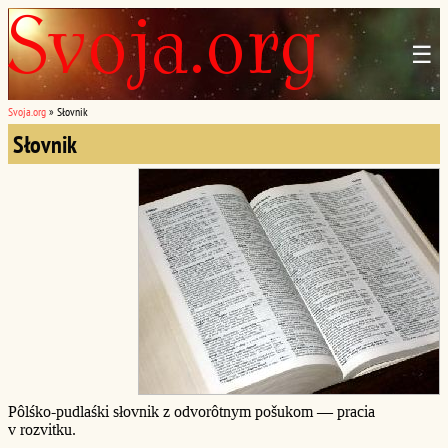
☰
Svoja.org
»
Słovnik
Słovnik
Pôlśko-pudlaśki słovnik z odvorôtnym pošukom — pracia
v rozvitku.