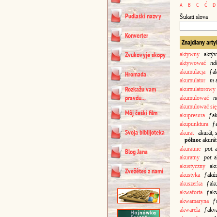
A
B
C
Ć
D
Pudlaśki nazvy
Šukati słova
Konverter
Znajdiany arty
Zvukovyje skopy
aktywny
aktývn
aktywować
nd
akumulacja
f
ak
Hromada
akumulator
m
a
Rozkažu vam
akumulatorowy
pravdu...
akumulować
n
akumulować się
Môj čeśki film
akupresura
f
ak
akupunktura
f
a
Svoja biblijoteka
akurat
akurát, s
północ
akurát
akuratnie
pot.
a
Blog Jana
akuratny
pot.
a
akustyczny
aku
Zvežêteś z nami
akustyka
f
akú
akuszerka
f
aku
akwaforta
f
akv
akwamaryna
f
akwarela
f
akva