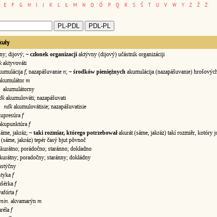
E
F
G
H
I
J
K
L
Ł
M
N
O
Ó
P
Q
R
S
Ś
T
U
V
W
Y
Z
Ź
Ż
kuły
y; dijový;
~ członek organizacji
aktývny (dijový) učástnik organizáciji
k
aktyvováti
umulácija
f
, nazapášuvanie
n
;
~ środków pieniężnych
akumulácija (nazapášuvanie) hrošovýc
kumulátor
m
akumulátorny
dk
akumulováti; nazapášuvati
ndk
akumulovátisie; nazapášuvatisie
upresúra
f
kupunktúra
f
áme, jakráz;
~ taki rozmiar, którego potrzebował
akurát (sáme, jakráz) takí rozmiêr, kotóry
 (sáme, jakráz) tepér časý bjut pôvnoč
kurátno; porádočno; staránno; dokładno
kurátny; poradočny; staránny; dokłádny
stýčny
styka
f
šérka
f
afórta
f
 min.
akvamarýn
m
réla
f