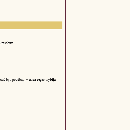
h zásobuv
 jomú byv potrêbny;
~ teraz zegar wybija