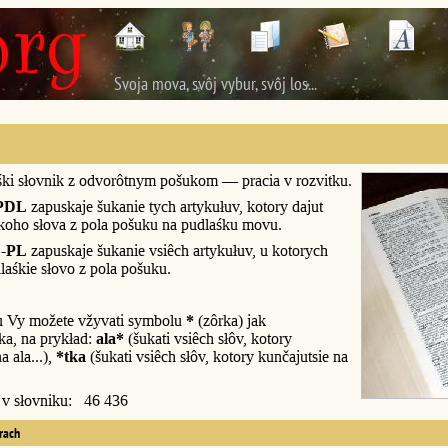
Svoja mova, svôj vybur, svôj los...
śki słovnik z odvorôtnym pošukom — pracia v rozvitku.
PDL
zapuskaje šukanie tych artykułuv, kotory dajut
śkoho słova z pola pošuku na pudlaśku movu.
-PL
zapuskaje šukanie vsiêch artykułuv, u kotorych
laśkie słovo z pola pošuku.
u Vy možete vžyvati symbolu
*
(zôrka) jak
a, na prykład:
ala*
(šukati vsiêch słôv, kotory
a ala...),
*tka
(šukati vsiêch słôv, kotory kunčajutsie na
y v słovniku: 46 436
erach