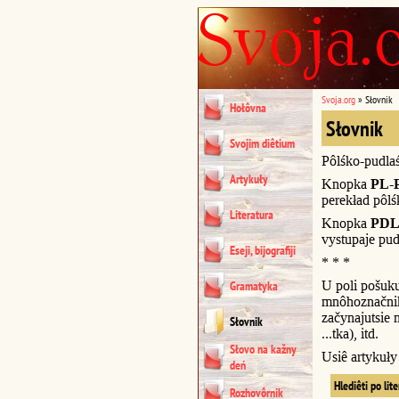
Svoja.org
»
Słovnik
Hołôvna
Słovnik
Svojim diêtium
Pôlśko-pudla
Artykuły
Knopka
PL-
perekład pôl
Literatura
Knopka
PDL
vystupaje pud
Eseji, bijografiji
* * *
U poli pošuk
Gramatyka
mnôhoznačnik
začynajutsie n
Słovnik
...tka), itd.
Słovo na kažny
Usiê artykuł
deń
Hlediêti po lit
Rozhovôrnik