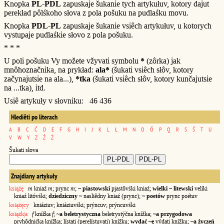
Knopka
PL-PDL
zapuskaje šukanie tych artykułuv, kotory dajut
perekład pôlśkoho słova z pola pošuku na pudlaśku movu.
Knopka
PDL-PL
zapuskaje šukanie vsiêch artykułuv, u kotorych
vystupaje pudlaśkie słovo z pola pošuku.
* * *
U poli pošuku Vy možete vžyvati symbolu
*
(zôrka) jak
mnôhoznačnika, na prykład:
ala*
(šukati vsiêch słôv, kotory
začynajutsie na ala...),
*tka
(šukati vsiêch słôv, kotory kunčajutsie
na ...tka), itd.
Usiê artykuły v słovniku: 46 436
Hlediêti po literach
A
B
C
Ć
D
E
F
G
H
I
J
K
L
Ł
M
N
O
Ó
P
Q
R
S
Ś
T
U
V
W
Y
Z
Ź
Ż
Šukati słova
Znajdiany artykuły
książę
m
kniaź
m
; prync
m
;
~ piastowski
pjastôvśki kniaź;
wielki ~ litewski
velíki
kniaź litóvśki;
dziedziczny ~
nasliêdny kniaź (prync);
~ poetów
prync poétuv
książęcy
kniáziuv; kniáziuvśki; prýncuv; prýncuvśki
książk|a
f
knížka
f
;
~a beletrystyczna
beletrystýčna knížka;
~a przygodowa
pryhôdnićka knížka;
lístati (perelístuvati) knížku;
wydać ~ę
výdati knížku;
~a życzeń