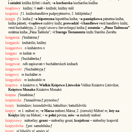
i zażaleń
knížka žýčeń i skarh;
~a kucharska
kucharśka knížka
książkowy
knížny; ◊
mól ~
knížnik; knížny môl
książnica
f
1. knižnohandlóve pudpryjémstvo; 2. biblijóteka
f
księg|a
f
1. kníha
f
;
~a hipoteczna
hipotéčna kníha;
~a pamiątkowa
pámetna kníha;
kníha pámeti;
~i sądowe
sudóvy kníhi;
prowadzić ~i handlowe
vestí handlóvy kníhi;
vestí buchaltéryju; 2.
(część utworu literackiego)
kníha
f
;
ostatnia ~ „Pana Tadeusza”
ostátnia kníha „Pána Tadéuša”;
~i Starego Testamentu
kníhi Staróho Zaviêtu
księgarnia
f
knihárnia
f
księgarski
knihárśki; knížny
księgarstwo
n
knihárstvo
n
księgarz
m
knihár
m
księgowa
f
buchálterka
f
księgować
ndk
zapísuvati v buchálterskich kníhach
księgowość
f
buchaltéryja
f
księgowy
m
buchálter
m
księgozbiór
m
knihozbôr
m
księstwo
n
kniástvo
n
;
Wielkie Księstwo Litewskie
Velíkie Kniástvo Litóvśkie;
Księstwo Monako
Kniástvo Monakó
księżna
f
kniahínia
f
księżniczka
f
kniaziôvna
f
; pryncésa
f
księży
ksióndzuv; ksiondzôvśki; bátiuškuv; batiuškôvśki
księżyc
m
1. miêseć
m
;
~e Marsa
miêseci Mársa; 2.
(ziemski)
Miêseć
m
;
loty na
Księżyc
lóty na Miêseć;
~ w pełni
póvnia;
nów ~a
mołodý miêseć
księżycowy
miêsečny;
grunt ~
miêsečny grunt;
krajobraz ~
miêsečny krajovíd
księżycówka
f pot.
samohônka
f
ksiuty
pl
lúboščy
pl
; amóry
pl