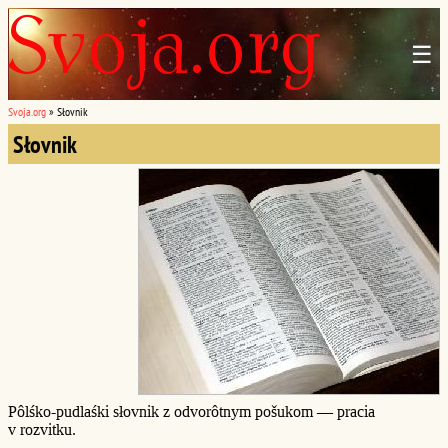
☰
Svoja.org
»
Słovnik
Słovnik
Pôlśko-pudlaśki słovnik z odvorôtnym pošukom — pracia
v rozvitku.