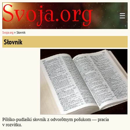
☰
Svoja.org
»
Słovnik
Słovnik
Pôlśko-pudlaśki słovnik z odvorôtnym pošukom — pracia
v rozvitku.