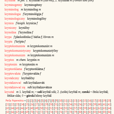
kryminał
m pot.
1. krymináł
m (tiurmá)
; 2. krymínáł
m (roman abo film)
kryminogenny
kryminogénny
kryminolog
m
kryminólog
m
kryminologia
f
kryminológija
f
kryminologiczny
kryminologíčny
krynica
f książk.
krynícia
f
kryniczny
kryníčny
krynolina
f
krynolína
f
krypa
f
płaskodónka
f
; bárka
f
; čóvon
m
krypta
f
krýpta
f
kryptokomunista
m
kryptokomuníst
m
kryptokomunistyczny
kryptokomunistýčny
kryptokomunizm
m
kryptokomunízm
m
krypton
m chem.
kryptón
m
kryptonim
m
kryptoním
m
kryptoreklama
f
kryptorekláma
f
kryptowaluta
f
kryptovalúta
f
krystaliczny
kryštalíčny
krystalizować
ndk
kryštalizováti
krystalizować się
ndk
kryštalizovátisie
kryształ
m
1. kryštál
m
;
~ soli
kryštál sóli; 2.
(szkło)
kryštál
m
;
czeski ~
čéski kryštál;
čéśkie skło; ◊
~ górski
hôrny kryštál
Perša
Poperednia
«
[
1
]
[
2
]
[
3
]
[
4
]
[
5
]
[
6
]
[
7
]
[
8
]
[
9
]
[
10
]
[
11
]
[
12
]
[
13
]
[
14
]
[
15
]
[
16
]
[
17
]
[
18
]
[
19
]
[
20
]
[
21
]
[
22
]
[
23
]
[
24
]
[
25
]
[
26
]
[
27
]
[
28
]
[
29
]
[
30
]
[
31
]
[
32
]
[
33
]
[
34
]
[
35
]
[
36
]
[
37
]
[
38
]
[
39
]
[
40
]
[
41
]
[
42
]
[
43
]
[
44
]
[
45
]
[
46
]
[
47
]
[
48
]
[
49
]
[
50
]
[
51
]
[
52
]
[
53
]
[
54
]
[
55
]
[
56
]
[
57
]
[
58
]
[
59
]
[
60
]
[
61
]
[
62
]
[
63
]
[
64
]
[
65
]
[
66
]
[
67
]
[
68
]
[
69
]
[
70
]
[
71
]
[
72
]
[
73
]
[
74
]
[
75
]
[
76
]
[
77
]
[
78
]
[
79
]
[
80
]
[
81
]
[
82
]
[
83
]
[
84
]
[
85
]
[
86
]