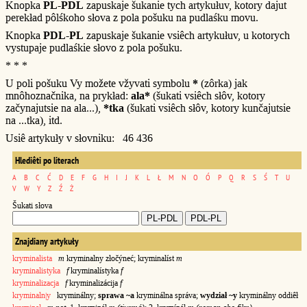
Knopka
PL-PDL
zapuskaje šukanie tych artykułuv, kotory dajut
perekład pôlśkoho słova z pola pošuku na pudlaśku movu.
Knopka
PDL-PL
zapuskaje šukanie vsiêch artykułuv, u kotorych
vystupaje pudlaśkie słovo z pola pošuku.
* * *
U poli pošuku Vy možete vžyvati symbolu
*
(zôrka) jak
mnôhoznačnika, na prykład:
ala*
(šukati vsiêch słôv, kotory
začynajutsie na ala...),
*tka
(šukati vsiêch słôv, kotory kunčajutsie
na ...tka), itd.
Usiê artykuły v słovniku: 46 436
Hlediêti po literach
A
B
C
Ć
D
E
F
G
H
I
J
K
L
Ł
M
N
O
Ó
P
Q
R
S
Ś
T
U
V
W
Y
Z
Ź
Ż
Šukati słova
Znajdiany artykuły
kryminalista
m
kryminalny złočýneć; kryminalíst
m
kryminalistyka
f
kryminalístyka
f
kryminalizacja
f
kryminalizácija
f
kryminaln|y
kryminálny;
sprawa ~a
kryminálna správa;
wydział ~y
kryminálny oddiêł