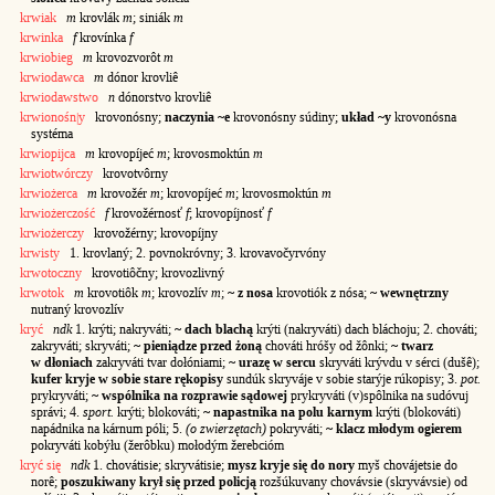
krwiak
m
krovlák
m
; siniák
m
krwinka
f
krovínka
f
krwiobieg
m
krovozvorôt
m
krwiodawca
m
dónor krovliê
krwiodawstwo
n
dónorstvo krovliê
krwionośn|y
krovonósny;
naczynia ~e
krovonósny súdiny;
układ ~y
krovonósna
systéma
krwiopijca
m
krovopíjeć
m
; krovosmoktún
m
krwiotwórczy
krovotvôrny
krwiożerca
m
krovožér
m
; krovopíjeć
m
; krovosmoktún
m
krwiożerczość
f
krovožérnosť
f
; krovopíjnosť
f
krwiożerczy
krovožérny; krovopíjny
krwisty
1. krovlaný; 2. povnokróvny; 3. krovavočyrvóny
krwotoczny
krovotiôčny; krovozlivný
krwotok
m
krovotiôk
m
; krovozlív
m
;
~ z nosa
krovotiók z nósa;
~ wewnętrzny
nutraný krovozlív
kryć
ndk
1. krýti; nakryváti;
~ dach blachą
krýti (nakryváti) dach bláchoju; 2. chováti;
zakryváti; skryváti;
~ pieniądze przed żoną
chováti hróšy od žônki;
~ twarz
w dłoniach
zakryváti tvar dołóniami;
~ urazę w sercu
skryváti krývdu v sérci (dušê);
kufer kryje w sobie stare rękopisy
sundúk skryváje v sobie starýje rúkopisy; 3.
pot.
prykryváti;
~ wspólnika na rozprawie sądowej
prykryváti (v)spôlnika na sudóvuj
správi; 4.
sport.
krýti; blokováti;
~ napastnika na polu karnym
krýti (blokováti)
napádnika na kárnum póli; 5.
(o zwierzętach)
pokryváti;
~ klacz młodym ogierem
pokryváti kobýłu (žerôbku) mołodým žerebcióm
kryć się
ndk
1. chovátisie; skryvátisie;
mysz kryje się do nory
myš chovájetsie do
norê;
poszukiwany krył się przed policją
rozšúkuvany chovávsie (skryvávsie) od