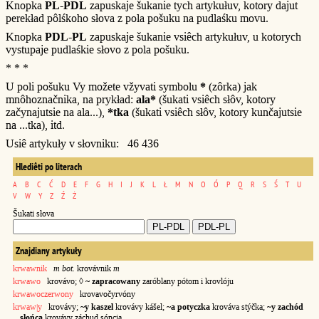
Knopka
PL-PDL
zapuskaje šukanie tych artykułuv, kotory dajut
perekład pôlśkoho słova z pola pošuku na pudlaśku movu.
Knopka
PDL-PL
zapuskaje šukanie vsiêch artykułuv, u kotorych
vystupaje pudlaśkie słovo z pola pošuku.
* * *
U poli pošuku Vy možete vžyvati symbolu
*
(zôrka) jak
mnôhoznačnika, na prykład:
ala*
(šukati vsiêch słôv, kotory
začynajutsie na ala...),
*tka
(šukati vsiêch słôv, kotory kunčajutsie
na ...tka), itd.
Usiê artykuły v słovniku: 46 436
Hlediêti po literach
A
B
C
Ć
D
E
F
G
H
I
J
K
L
Ł
M
N
O
Ó
P
Q
R
S
Ś
T
U
V
W
Y
Z
Ź
Ż
Šukati słova
Znajdiany artykuły
krwawnik
m bot.
krovávnik
m
krwawo
krovávo; ◊
~ zapracowany
zaróblany pótom i krovlóju
krwawoczerwony
krovavočyrvóny
krwaw|y
krovávy;
~y kaszel
krovávy kášel;
~a potyczka
krováva stýčka;
~y zachód
słońca
krovávy záchud sóncia