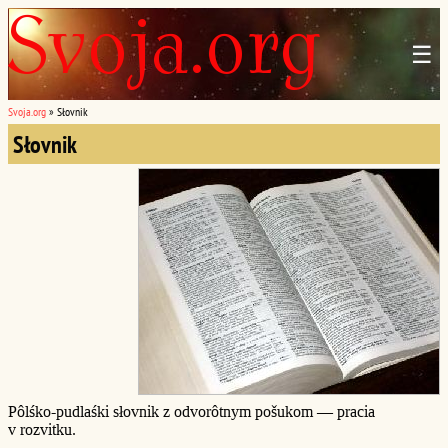
☰
Svoja.org
»
Słovnik
Słovnik
Pôlśko-pudlaśki słovnik z odvorôtnym pošukom — pracia
v rozvitku.