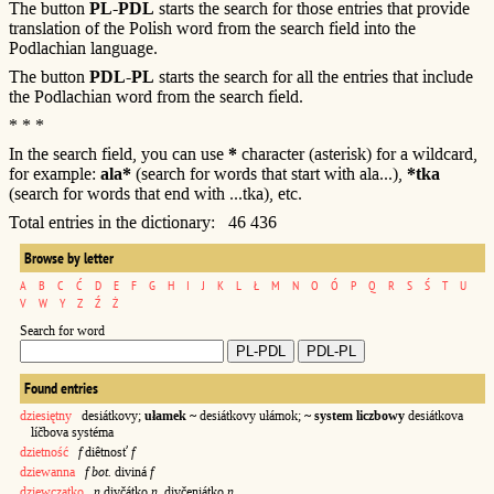
The button
PL-PDL
starts the search for those entries that provide
translation of the Polish word from the search field into the
Podlachian language.
The button
PDL-PL
starts the search for all the entries that include
the Podlachian word from the search field.
* * *
In the search field, you can use
*
character (asterisk) for a wildcard,
for example:
ala*
(search for words that start with ala...),
*tka
(search for words that end with ...tka), etc.
Total entries in the dictionary: 46 436
Browse by letter
A
B
C
Ć
D
E
F
G
H
I
J
K
L
Ł
M
N
O
Ó
P
Q
R
S
Ś
T
U
V
W
Y
Z
Ź
Ż
Search for word
Found entries
dziesiętny
desiátkovy;
ułamek ~
desiátkovy ułámok;
~ system liczbowy
desiátkova
líčbova systéma
dzietność
f
diêtnosť
f
dziewanna
f bot.
diviná
f
dziewczątko
n
divčátko
n
, divčeniátko
n