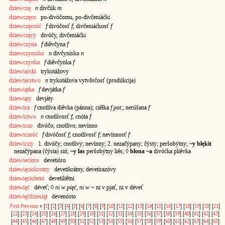
dziewczę
n
divčúk
m
dziewczęco
po-divóčomu, po-divčeniáćki
dziewczęcość
f
divóčosť
f
, divčeniáćkosť
f
dziewczęcy
divóčy, divčeniáćki
dziewczyna
f
diêvčyna
f
dziewczynisko
n
divčynísko
n
dziewczynka
f
diêvčynka
f
dziewiarski
trykotážovy
dziewiarstwo
n
trykotážova vytvôrčosť (prodúkcija)
dziewiątka
f
devjátka
f
dziewiąty
devjáty
dziewica
f
cnotlíva diêvka (pánna); ciêłka
f pot.
; nerúšana
f
dziewictwo
n
cnotlívosť
f
, cnóta
f
dziewiczo
divóčo; cnotlívo; nevínno
dziewiczość
f
divóčosť
f
; cnotlívosť
f
; nevínnosť
f
dziewicz|y
1. divóčy; cnotlívy; nevínny; 2. nezačýpany; čýsty; peršobýtny;
~y błękit
nezačýpana (čýsta) siń;
~y las
peršobýtny liês; ◊
błona ~a
divóćka pliêvka
dziewiecioro
devetióro
dziewięciokrotny
devetikrátny, devetirazóvy
dziewięcioletni
devetiliêtni
dziewięć
déveť; ◊
ni w pięć, ni w ~
ni v pjať, ni v déveť
dziewięćdziesiąt
devenósto
First
Previous
«
[
1
]
[
2
]
[
3
]
[
4
]
[
5
]
[
6
]
[
7
]
[
8
]
[
9
]
[
10
]
[
11
]
[
12
]
[
13
]
[
14
]
[
15
]
[
16
]
[
17
]
[
18
]
[
19
]
[
20
]
[
21
]
[
22
]
[
23
]
[
24
]
[
25
]
[
26
]
[
27
]
[
28
]
[
29
]
[
30
]
[
31
]
[
32
]
[
33
]
[
34
]
[
35
]
[
36
]
[
37
]
[
38
]
[
39
]
[
40
]
[
41
]
[
42
]
[
43
]
[
44
]
[
45
]
[
46
]
[
47
]
[
48
]
[
49
]
[
50
]
[
51
]
[
52
]
[
53
]
[
54
]
[
55
]
[
56
]
[
57
]
[
58
]
[
59
]
[
60
]
[
61
]
[
62
]
[
63
]
[
64
]
[
65
]