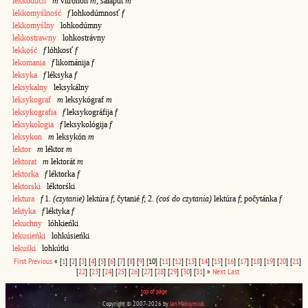
lekkoduch
m
vitrohôn
m
; šałapút
m
lekkomyślność
f
lohkodúmnosť
f
lekkomyślny
lohkodúmny
lekkostrawny
lohkostrávny
lekkość
f
lóhkosť
f
lekomania
f
likománija
f
leksyka
f
léksyka
f
leksykalny
leksykálny
leksykograf
m
leksykógraf
m
leksykografia
f
leksykográfija
f
leksykologia
f
leksykológija
f
leksykon
m
leksykón
m
lektor
m
léktor
m
lektorat
m
lektorát
m
lektorka
f
léktorka
f
lektorski
léktorśki
lektura
f
1.
(czytanie)
lektúra
f
; čytanié
f
; 2.
(coś do czytania)
lektúra
f
; počytánka
f
lektyka
f
léktyka
f
lekuchny
lóhkieńki
lekusieńki
lohkúsieńki
lekuśki
lohkútki
First
Previous
«
[
1
]
[
2
]
[
3
]
[
4
]
[
5
]
[
6
]
[
7
]
[
8
]
[
9
]
[10]
[
11
]
[
12
]
[
13
]
[
14
]
[
15
]
[
16
]
[
17
]
[
18
]
[
19
]
[
20
]
[
21
]
[
22
]
[
23
]
[
24
]
[
25
]
[
26
]
[
27
]
[
28
]
[
29
]
[
30
]
[
31
]
»
Next
Last
top of page
Copyright © 2007-2026 by
Jan Maksymiuk
.