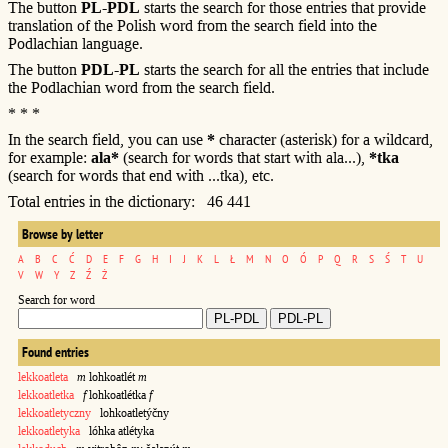
The button
PL-PDL
starts the search for those entries that provide
translation of the Polish word from the search field into the
Podlachian language.
The button
PDL-PL
starts the search for all the entries that include
the Podlachian word from the search field.
* * *
In the search field, you can use
*
character (asterisk) for a wildcard,
for example:
ala*
(search for words that start with ala...),
*tka
(search for words that end with ...tka), etc.
Total entries in the dictionary: 46 441
Browse by letter
A
B
C
Ć
D
E
F
G
H
I
J
K
L
Ł
M
N
O
Ó
P
Q
R
S
Ś
T
U
V
W
Y
Z
Ź
Ż
Search for word
Found entries
lekkoatleta
m
lohkoatlét
m
lekkoatletka
f
lohkoatlétka
f
lekkoatletyczny
lohkoatletýčny
lekkoatletyka
lóhka atlétyka