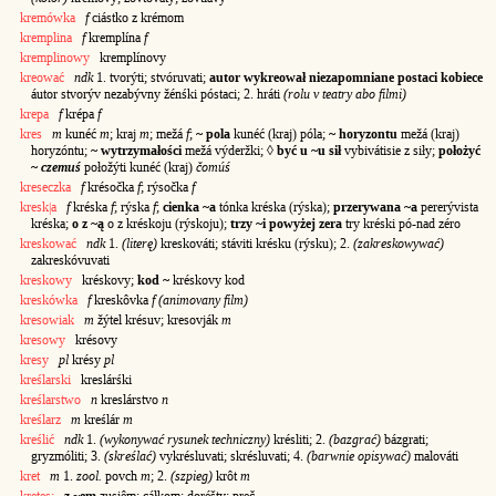
kremówka
f
ciástko z krémom
kremplina
f
kremplína
f
kremplinowy
kremplínovy
kreować
ndk
1. tvorýti; stvóruvati;
autor wykreował niezapomniane postaci kobiece
áutor stvorýv nezabývny žénśki póstaci; 2. hráti
(rolu v teatry abo filmi)
krepa
f
krépa
f
kres
m
kunéć
m
; kraj
m
; mežá
f
;
~ pola
kunéć (kraj) póla;
~ horyzontu
mežá (kraj)
horyzóntu;
~ wytrzymałości
mežá výderžki; ◊
być u ~u sił
vybivátisie z siły;
położyć
~
czemuś
połožýti kunéć (kraj)
čomúś
kreseczka
f
krésočka
f
; rýsočka
f
kresk|a
f
kréska
f
; rýska
f
;
cienka ~a
tónka kréska (rýska);
przerywana ~a
pererývista
kréska;
o z ~ą
o z kréskoju (rýskoju);
trzy ~i powyżej zera
try kréski pó-nad zéro
kreskować
ndk
1.
(literę)
kreskováti; stáviti krésku (rýsku); 2.
(zakreskowywać)
zakreskóvuvati
kreskowy
kréskovy;
kod ~
kréskovy kod
kreskówka
f
kreskôvka
f (animovany film)
kresowiak
m
žýtel krésuv; kresovják
m
kresowy
krésovy
kresy
pl
krésy
pl
kreślarski
kreslárśki
kreślarstwo
n
kreslárstvo
n
kreślarz
m
kreślár
m
kreślić
ndk
1.
(wykonywać rysunek techniczny)
krésliti; 2.
(bazgrać)
bázgrati;
gryzmóliti; 3.
(skreślać)
vykrésluvati; skrésluvati; 4.
(barwnie opisywać)
malováti
kret
m
1.
zool.
povch
m
; 2.
(szpieg)
krôt
m
kretes:
z ~em
zusiêm; cáłkom; doréšty; preč