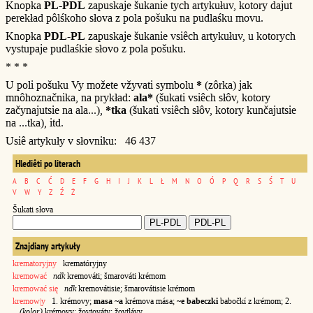
Knopka
PL-PDL
zapuskaje šukanie tych artykułuv, kotory dajut
perekład pôlśkoho słova z pola pošuku na pudlaśku movu.
Knopka
PDL-PL
zapuskaje šukanie vsiêch artykułuv, u kotorych
vystupaje pudlaśkie słovo z pola pošuku.
* * *
U poli pošuku Vy možete vžyvati symbolu
*
(zôrka) jak
mnôhoznačnika, na prykład:
ala*
(šukati vsiêch słôv, kotory
začynajutsie na ala...),
*tka
(šukati vsiêch słôv, kotory kunčajutsie
na ...tka), itd.
Usiê artykuły v słovniku: 46 437
Hlediêti po literach
A
B
C
Ć
D
E
F
G
H
I
J
K
L
Ł
M
N
O
Ó
P
Q
R
S
Ś
T
U
V
W
Y
Z
Ź
Ż
Šukati słova
Znajdiany artykuły
krematoryjny
krematóryjny
kremować
ndk
kremováti; šmarováti krémom
kremować się
ndk
kremovátisie; šmarovátisie krémom
kremow|y
1. krémovy;
masa ~a
krémova mása;
~e babeczki
babočkí z krémom; 2.
(kolor)
krémovy; žovtováty; žovtlávy