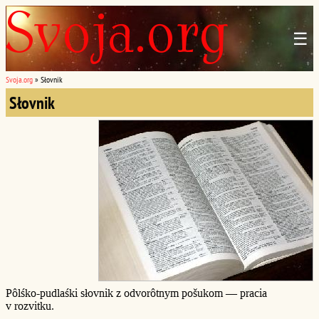
☰
Svoja.org
»
Słovnik
Słovnik
Pôlśko-pudlaśki słovnik z odvorôtnym pošukom — pracia
v rozvitku.