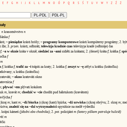
E
F
G
H
I
J
K
L
Ł
M
N
O
Ó
P
Q
R
S
Ś
T
U
V
W
Y
Z
Ź
Ż
kuły
n
krasomóvstvo
n
šánka
f
ásti;
~ pieniądze
krásti hróšy;
~ programy komputerowe
krásti kompúterny prográmy; 2. býti
i łže; 3.
przen.
krásti; odbiráti;
telewizja kradnie czas
televízyja kradé (odbiráje) čas
a
f
;
~a w oknie
kráta v okniê;
siedzieć za ~ami
sidiêti za krátami; 2.
(deseń)
kráta
f
; krátka
f
;
spó
točka
f
r
m
ta
f
; krátka
f
;
trafić za ~i
trápiti za kraty; 2. krátka
f
;
zeszyt w ~ę
zéšyt u krátku (krátočku)
kóvany; u krátku (krátočku)
ratováti;
~ okno
kratováti okno
atovnícia
f
m
;
pływać ~em
płývati kráulom
tuk
m
, kravát
m
;
chodzić w ~cie
chodíti pud háłstukom (kravátom)
avčýcha
f
s)kraj
m
; kant
m
;
~dź biurka
(s)kraj (kant) bjúrka;
~dź urwiska
(s)kraj obrývu; 2. skraj
m
; me
rúctva;
znaleźć się na ~dzi wytrzymałości
opynítisie na mežê výderžki
. krájni kámeń
(jiêzdni abo chodnika)
; 2.
pot.
policijánt
m (kotory piškom patroluje huliciê)
véć
m
ćki
ravéćtvo
n