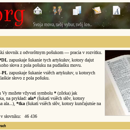
Svoja mova, svôj vybur, svôj los...
śki słovnik z odvorôtnym pošukom — pracia v rozvitku.
PDL
zapuskaje šukanie tych artykułuv, kotory dajut
śkoho słova z pola pošuku na pudlaśku movu.
-PL
zapuskaje šukanie vsiêch artykułuv, u kotorych
laśkie słovo z pola pošuku.
u Vy možete vžyvati symbolu
*
(zôrka) jak
a, na prykład:
ala*
(šukati vsiêch słôv, kotory
a ala...),
*tka
(šukati vsiêch słôv, kotory kunčajutsie na
y v słovniku: 46 436
erach