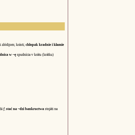
 złódijom; krásti;
chłopak kradnie i kłamie
dnica w ~ę
spudnícia v krátu (krátku)
žá
f
;
stać na ~dzi bankructwa
stojáti na