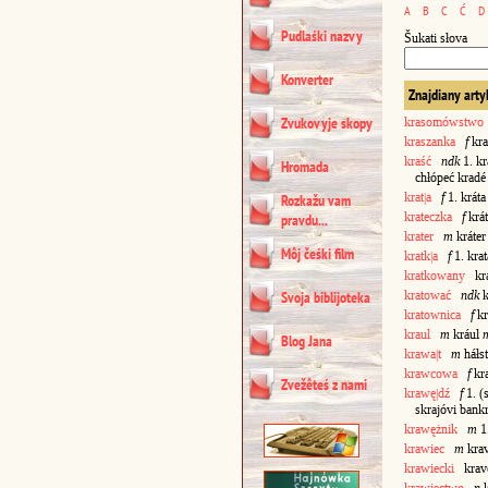
A
B
C
Ć
D
Pudlaśki nazvy
Šukati słova
Konverter
Znajdiany arty
Zvukovyje skopy
krasomówstwo
kraszanka
f
kra
kraść
ndk
1. kr
Hromada
chłópeć kradé 
krat|a
f
1. krát
Rozkažu vam
krateczka
f
krá
pravdu...
krater
m
kráte
Môj čeśki film
kratk|a
f
1. kra
kratkowany
krat
kratować
ndk
k
Svoja biblijoteka
kratownica
f
kr
kraul
m
krául
Blog Jana
krawa|t
m
háłs
krawcowa
f
kr
Zvežêteś z nami
krawę|dź
f
1. (
skrajóvi bank
krawężnik
m
1
krawiec
m
kra
krawiecki
kravé
krawiectwo
n
k