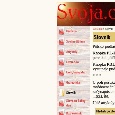
Svoja.org
»
Słovnik
Hołôvna
Słovnik
Svojim diêtium
Pôlśko-pudla
Artykuły
Knopka
PL-
perekład pôl
Literatura
Knopka
PDL
vystupaje pud
Eseji, bijografiji
* * *
U poli pošuk
Gramatyka
mnôhoznačnik
začynajutsie n
Słovnik
...tka), itd.
Słovo na kažny
Usiê artykuł
deń
Hlediêti po lit
Rozhovôrnik