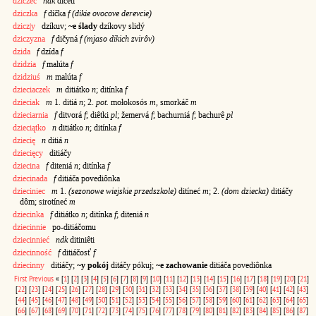
dziczeć
ndk
dičêti
dziczka
f
díčka
f (dikie ovocove derevcie)
dzicz|y
dzíkuv;
~e ślady
dzíkovy slidý
dziczyzna
f
dičyná
f (mjaso dikich zvirôv)
dzida
f
dzída
f
dzidzia
f
malúta
f
dzidziuś
m
malúta
f
dzieciaczek
m
ditiátko
n
; ditínka
f
dzieciak
m
1. ditiá
n
; 2.
pot.
mołokosós
m
, smorkáč
m
dzieciarnia
f
ditvorá
f
; diêtki
pl
; žemervá
f
; bachurniá
f
; bachurê
pl
dzieciątko
n
ditiátko
n
; ditínka
f
dziecię
n
ditiá
n
dziecięcy
ditiáčy
dziecina
f
diteniá
n
; ditínka
f
dziecinada
f
ditiáča povediônka
dzieciniec
m
1.
(sezonowe wiejskie przedszkole)
ditíneć
m
; 2.
(dom dziecka)
ditiáčy
dôm; sirotíneć
m
dziecinka
f
ditiátko
n
; ditínka
f
; diteniá
n
dziecinnie
po-ditiáčomu
dziecinnieć
ndk
ditiniêti
dziecinność
f
ditiáčosť
f
dziecinny
ditiáčy;
~y pokój
ditáčy pókuj;
~e zachowanie
ditiáča povediônka
First
Previous
«
[
1
]
[
2
]
[
3
]
[
4
]
[
5
]
[
6
]
[
7
]
[
8
]
[
9
]
[
10
]
[
11
]
[
12
]
[
13
]
[
14
]
[
15
]
[
16
]
[
17
]
[
18
]
[
19
]
[
20
]
[
21
]
[
22
]
[
23
]
[
24
]
[
25
]
[
26
]
[
27
]
[
28
]
[
29
]
[
30
]
[
31
]
[
32
]
[
33
]
[
34
]
[
35
]
[
36
]
[
37
]
[
38
]
[
39
]
[
40
]
[
41
]
[
42
]
[
43
]
[
44
]
[
45
]
[
46
]
[
47
]
[
48
]
[
49
]
[
50
]
[
51
]
[
52
]
[
53
]
[
54
]
[
55
]
[
56
]
[
57
]
[
58
]
[
59
]
[
60
]
[
61
]
[
62
]
[
63
]
[
64
]
[
65
]
[
66
]
[
67
]
[
68
]
[
69
]
[
70
]
[
71
]
[
72
]
[
73
]
[
74
]
[
75
]
[
76
]
[
77
]
[
78
]
[
79
]
[
80
]
[
81
]
[
82
]
[
83
]
[
84
]
[
85
]
[
86
]
[
87
]