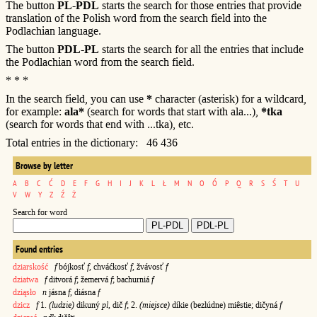
The button
PL-PDL
starts the search for those entries that provide
translation of the Polish word from the search field into the
Podlachian language.
The button
PDL-PL
starts the search for all the entries that include
the Podlachian word from the search field.
* * *
In the search field, you can use
*
character (asterisk) for a wildcard,
for example:
ala*
(search for words that start with ala...),
*tka
(search for words that end with ...tka), etc.
Total entries in the dictionary: 46 436
Browse by letter
A
B
C
Ć
D
E
F
G
H
I
J
K
L
Ł
M
N
O
Ó
P
Q
R
S
Ś
T
U
V
W
Y
Z
Ź
Ż
Search for word
Found entries
dziarskość
f
bójkosť
f
, chváćkosť
f
, žvávosť
f
dziatwa
f
ditvorá
f
; žemervá
f
; bachurniá
f
dziąsło
n
jásna
f
, diásna
f
dzicz
f
1.
(ludzie)
dikuný
pl
, dič
f
; 2.
(miejsce)
díkie (bezlúdne) miêstie; dičyná
f