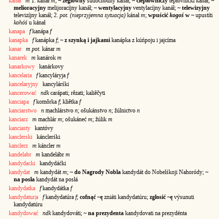
kanał
m
1. kanáł
m
;
~ żeglowny
sudochôdny kanáł;
~ ciepłowniczy
tepłôvnićki kanáł;
~
melioracyjny
melijoracíjny kanáł;
~ wentylacyjny
ventylacíjny kanáł;
~ telewizyjny
televizíjny kanáł; 2.
pot. (nieprzyjemna sytuacja)
kánał
m
;
wpuścić
kogoś
w ~
upustíti
kohóś
u kánał
kanapa
f
kanápa
f
kanapka
f
kanápka
f
;
~ z szynką i jajkami
kanápka z kúńpoju i jajcíma
kanar
m pot.
kánar
m
kanarek
m
kanárok
m
kanarkowy
kanárkovy
kancelaria
f
kancyláryja
f
kancelaryjny
kancylárśki
kancerować
ndk
carápati; rêzati; kaliêčyti
kanciapa
f
komôrka
f
; kliêtka
f
kanciarstwo
n
machlárstvo
n
; ošukánstvo
n
; žúlnictvo
n
kanciarz
m
machlár
m
; ošukáneć
m
; žúlik
m
kanciasty
kantóvy
kanclerski
kánclerśki
kanclerz
m
káncler
m
kandelabr
m
kandelábr
m
kandydacki
kandydáćki
kandydat
m
kandydát
m
;
~ do Nagrody Nobla
kandydát do Nobelśkoji Nahoródy;
~
na posła
kandydát na posłá
kandydatka
f
kandydátka
f
kandydatur|a
f
kandydatúra
f
;
cofnąć ~ę
zniáti kandydatúru;
zgłosić ~ę
výsunuti
kandydatúru
kandydować
ndk
kandydováti;
~ na prezydenta
kandydovati na prezydénta