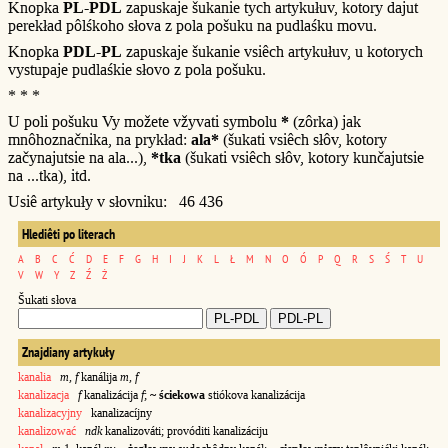
Knopka
PL-PDL
zapuskaje šukanie tych artykułuv, kotory dajut
perekład pôlśkoho słova z pola pošuku na pudlaśku movu.
Knopka
PDL-PL
zapuskaje šukanie vsiêch artykułuv, u kotorych
vystupaje pudlaśkie słovo z pola pošuku.
* * *
U poli pošuku Vy možete vžyvati symbolu
*
(zôrka) jak
mnôhoznačnika, na prykład:
ala*
(šukati vsiêch słôv, kotory
začynajutsie na ala...),
*tka
(šukati vsiêch słôv, kotory kunčajutsie
na ...tka), itd.
Usiê artykuły v słovniku: 46 436
Hlediêti po literach
A
B
C
Ć
D
E
F
G
H
I
J
K
L
Ł
M
N
O
Ó
P
Q
R
S
Ś
T
U
V
W
Y
Z
Ź
Ż
Šukati słova
Znajdiany artykuły
kanalia
m, f
kanálija
m, f
kanalizacja
f
kanalizácija
f
;
~ ściekowa
stiókova kanalizácija
kanalizacyjny
kanalizacíjny
kanalizować
ndk
kanalizováti; provóditi kanalizáciju