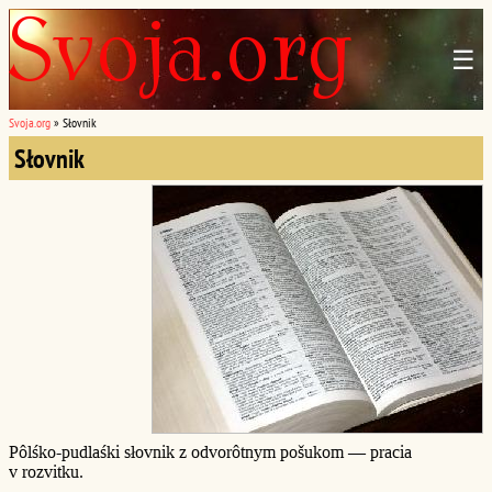
☰
Svoja.org
»
Słovnik
Słovnik
Pôlśko-pudlaśki słovnik z odvorôtnym pošukom — pracia
v rozvitku.