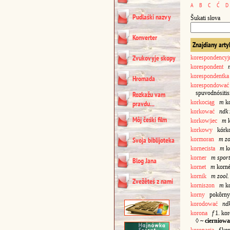
A
B
C
Ć
D
Pudlaśki nazvy
Šukati słova
Konverter
Znajdiany arty
Zvukovyje skopy
korespondencyj
korespondent
korespondentka
Hromada
korespondować
spuvodnósitis
Rozkažu vam
korkociąg
m
ko
pravdu...
korkować
ndk
Môj čeśki film
korkow|iec
m
k
korkowy
kórk
kormoran
m zo
Svoja biblijoteka
kornecista
m
k
korner
m sport
Blog Jana
kornet
m
korn
kornik
m zool.
Zvežêteś z nami
korniszon
m
ko
korny
pokôrny; 
korodować
nd
korona
f
1. ko
◊
~ cierniowa
koronacja
f
kor