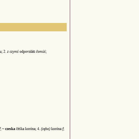
u; 2.
z czymś
odpovidáti
čomúś
;
f
;
~ czeska
čéśka koróna; 4.
(zęba)
koróna
f
;