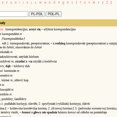
E
F
G
H
I
J
K
L
Ł
M
N
O
Ó
P
Q
R
S
Ś
T
U
V
W
Y
Z
Ź
Ż
kuły
nie
korespondencíjno;
uczyć się ~
učýtisie korespondencíjno
m
korespondént
m
f
korespondéntka
f
ndk
1. korespondováti, perepísuvatisie;
~ z rodziną
korespondováti (perepísuvatisie) z simjój
ie
do čohóś
; stosovátisie
do čohóś
rkotiáh
m
zakorkóvuvati, zatykáti kórkom
orkôveć
m
;
strzelać z ~ca
stryláti z korkôvcia
ovy;
dąb ~
kórkovy dub
ol.
kormorán
m
ornetýst
m
.
kórner
m
, uhłový kop
ét
m
korojiêd
m
rnišón
m
posłúšny; šanôblivy
k
1. pudlaháti korózyji; ržaviêti; 2. spryčyniáti (vyklikáti) korózyju; ržáviti
róna
f
; ~ królewska korolévśka koróna; 2.
(drzewa)
koróna
f
; 3.
(jednostka monetarna)
koróna
ternóvy vinók;
~
komuś
z głowy nie spadnie
hónoru
komuś
od siêtoho ne poménšaje
onácija
f