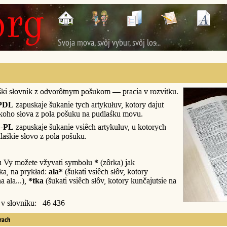
Svoja mova, svôj vybur, svôj los...
śki słovnik z odvorôtnym pošukom — pracia v rozvitku.
PDL
zapuskaje šukanie tych artykułuv, kotory dajut
śkoho słova z pola pošuku na pudlaśku movu.
-PL
zapuskaje šukanie vsiêch artykułuv, u kotorych
laśkie słovo z pola pošuku.
u Vy možete vžyvati symbolu
*
(zôrka) jak
a, na prykład:
ala*
(šukati vsiêch słôv, kotory
a ala...),
*tka
(šukati vsiêch słôv, kotory kunčajutsie na
y v słovniku: 46 436
erach