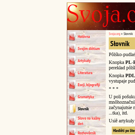
Svoja.org
»
Słovnik
Hołôvna
Słovnik
Svojim diêtium
Pôlśko-pudla
Artykuły
Knopka
PL-
perekład pôl
Literatura
Knopka
PDL
vystupaje pud
Eseji, bijografiji
* * *
U poli pošuk
Gramatyka
mnôhoznačnik
začynajutsie n
Słovnik
...tka), itd.
Słovo na kažny
Usiê artykuł
deń
Hlediêti po lit
Rozhovôrnik