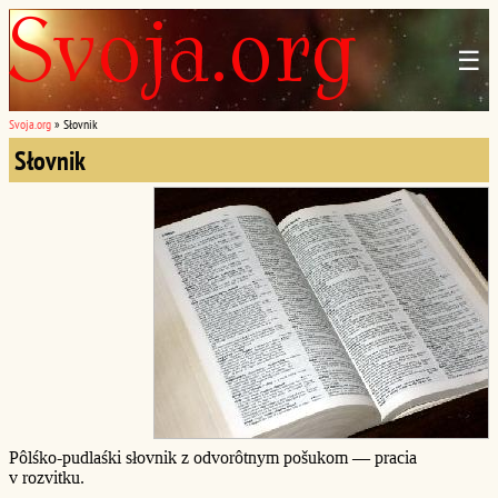
☰
Svoja.org
»
Słovnik
Słovnik
Pôlśko-pudlaśki słovnik z odvorôtnym pošukom — pracia
v rozvitku.