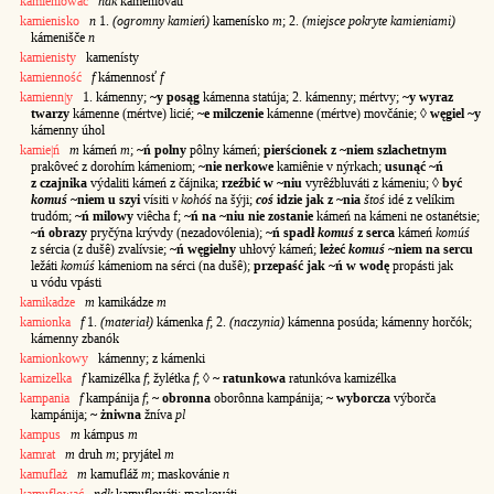
kamieniować
ndk
kameniováti
kamienisko
n
1.
(ogromny kamień)
kamenísko
m
; 2.
(miejsce pokryte kamieniami)
kámenišče
n
kamienisty
kamenísty
kamienność
f
kámennosť
f
kamienn|y
1. kámenny;
~y posąg
kámenna statúja; 2. kámenny; mértvy;
~y wyraz
twarzy
kámenne (mértve) licié;
~e milczenie
kámenne (mértve) movčánie; ◊
węgiel ~y
kámenny úhol
kamie|ń
m
kámeń
m
;
~ń polny
pôlny kámeń;
pierścionek z ~niem szlachetnym
prakôveć z dorohím kámeniom;
~nie nerkowe
kamiênie v nýrkach;
usunąć ~ń
z czajnika
výdaliti kámeń z čájnika;
rzeźbić w ~niu
vyrêźbluváti z kámeniu; ◊
być
komuś
~niem u szyi
vísiti
v kohóś
na šýji;
coś
idzie jak z ~nia
štoś
idé z velíkim
trudóm;
~ń milowy
viêcha f;
~ń na ~niu nie zostanie
kámeń na kámeni ne ostanétsie;
~ń obrazy
pryčýna krývdy (nezadovólenia);
~ń spadł
komuś
z serca
kámeń
komúś
z sércia (z dušê) zvalívsie;
~ń węgielny
uhłový kámeń;
leżeć
komuś
~niem na sercu
ležáti
komúś
kámeniom na sérci (na dušê);
przepaść jak ~ń w wodę
propásti jak
u vódu vpásti
kamikadze
m
kamikádze
m
kamionka
f
1.
(materiał)
kámenka
f
; 2.
(naczynia)
kámenna posúda; kámenny horčók;
kámenny zbanók
kamionkowy
kámenny; z kámenki
kamizelka
f
kamizélka
f
; žylétka
f
; ◊
~ ratunkowa
ratunkóva kamizélka
kampania
f
kampánija
f
;
~ obronna
oborônna kampánija;
~ wyborcza
výborča
kampánija;
~ żniwna
žníva
pl
kampus
m
kámpus
m
kamrat
m
druh
m
; pryjátel
m
kamuflaż
m
kamufláž
m
; maskovánie
n
kamuflować
ndk
kamuflováti; maskováti