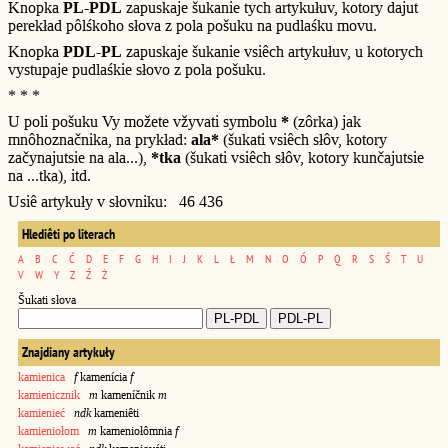
Knopka
PL-PDL
zapuskaje šukanie tych artykułuv, kotory dajut
perekład pôlśkoho słova z pola pošuku na pudlaśku movu.
Knopka
PDL-PL
zapuskaje šukanie vsiêch artykułuv, u kotorych
vystupaje pudlaśkie słovo z pola pošuku.
* * *
U poli pošuku Vy možete vžyvati symbolu
*
(zôrka) jak
mnôhoznačnika, na prykład:
ala*
(šukati vsiêch słôv, kotory
začynajutsie na ala...),
*tka
(šukati vsiêch słôv, kotory kunčajutsie
na ...tka), itd.
Usiê artykuły v słovniku: 46 436
Hlediêti po literach
A
B
C
Ć
D
E
F
G
H
I
J
K
L
Ł
M
N
O
Ó
P
Q
R
S
Ś
T
U
V
W
Y
Z
Ź
Ż
Šukati słova
Znajdiany artykuły
kamienica
f
kamenícia
f
kamienicznik
m
kameníčnik
m
kamienieć
ndk
kameniêti
kamieniołom
m
kameniołômnia
f