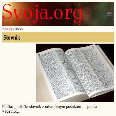
☰
Svoja.org
»
Słovnik
Słovnik
Pôlśko-pudlaśki słovnik z odvorôtnym pošukom — pracia
v rozvitku.