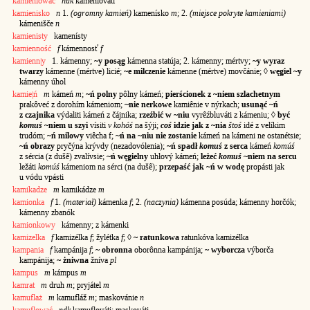
kamieniować
ndk
kameniováti
kamienisko
n
1.
(ogromny kamień)
kamenísko
m
; 2.
(miejsce pokryte kamieniami)
kámenišče
n
kamienisty
kamenísty
kamienność
f
kámennosť
f
kamienn|y
1. kámenny;
~y posąg
kámenna statúja; 2. kámenny; mértvy;
~y wyraz
twarzy
kámenne (mértve) licié;
~e milczenie
kámenne (mértve) movčánie; ◊
węgiel ~y
kámenny úhol
kamie|ń
m
kámeń
m
;
~ń polny
pôlny kámeń;
pierścionek z ~niem szlachetnym
prakôveć z dorohím kámeniom;
~nie nerkowe
kamiênie v nýrkach;
usunąć ~ń
z czajnika
výdaliti kámeń z čájnika;
rzeźbić w ~niu
vyrêźbluváti z kámeniu; ◊
być
komuś
~niem u szyi
vísiti
v kohóś
na šýji;
coś
idzie jak z ~nia
štoś
idé z velíkim
trudóm;
~ń milowy
viêcha f;
~ń na ~niu nie zostanie
kámeń na kámeni ne ostanétsie;
~ń obrazy
pryčýna krývdy (nezadovólenia);
~ń spadł
komuś
z serca
kámeń
komúś
z sércia (z dušê) zvalívsie;
~ń węgielny
uhłový kámeń;
leżeć
komuś
~niem na sercu
ležáti
komúś
kámeniom na sérci (na dušê);
przepaść jak ~ń w wodę
propásti jak
u vódu vpásti
kamikadze
m
kamikádze
m
kamionka
f
1.
(materiał)
kámenka
f
; 2.
(naczynia)
kámenna posúda; kámenny horčók;
kámenny zbanók
kamionkowy
kámenny; z kámenki
kamizelka
f
kamizélka
f
; žylétka
f
; ◊
~ ratunkowa
ratunkóva kamizélka
kampania
f
kampánija
f
;
~ obronna
oborônna kampánija;
~ wyborcza
výborča
kampánija;
~ żniwna
žníva
pl
kampus
m
kámpus
m
kamrat
m
druh
m
; pryjátel
m
kamuflaż
m
kamufláž
m
; maskovánie
n
kamuflować
ndk
kamuflováti; maskováti