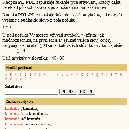
Knopka
PL-PDL
zapuskaje šukanie tych artykułuv, kotory dajut
perekład pôlśkoho słova z pola pošuku na pudlaśku movu.
Knopka
PDL-PL
zapuskaje šukanie vsiêch artykułuv, u kotorych
vystupaje pudlaśkie słovo z pola pošuku.
* * *
U poli pošuku Vy možete vžyvati symbolu
*
(zôrka) jak
mnôhoznačnika, na prykład:
ala*
(šukati vsiêch słôv, kotory
začynajutsie na ala...),
*tka
(šukati vsiêch słôv, kotory kunčajutsie
na ...tka), itd.
Usiê artykuły v słovniku: 46 436
Hlediêti po literach
A
B
C
Ć
D
E
F
G
H
I
J
K
L
Ł
M
N
O
Ó
P
Q
R
S
Ś
T
U
V
W
Y
Z
Ź
Ż
Šukati słova
Znajdiany artykuły
kamienica
f
kamenícia
f
kamienicznik
m
kameníčnik
m
kamienieć
ndk
kameniêti
kamieniołom
m
kameniołômnia
f