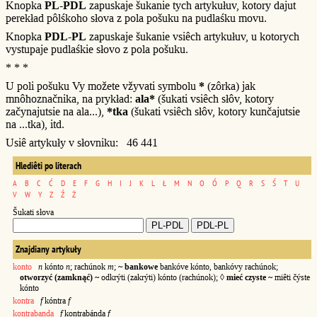
Knopka
PL-PDL
zapuskaje šukanie tych artykułuv, kotory dajut
perekład pôlśkoho słova z pola pošuku na pudlaśku movu.
Knopka
PDL-PL
zapuskaje šukanie vsiêch artykułuv, u kotorych
vystupaje pudlaśkie słovo z pola pošuku.
* * *
U poli pošuku Vy možete vžyvati symbolu
*
(zôrka) jak
mnôhoznačnika, na prykład:
ala*
(šukati vsiêch słôv, kotory
začynajutsie na ala...),
*tka
(šukati vsiêch słôv, kotory kunčajutsie
na ...tka), itd.
Usiê artykuły v słovniku: 46 441
Hlediêti po literach
A
B
C
Ć
D
E
F
G
H
I
J
K
L
Ł
M
N
O
Ó
P
Q
R
S
Ś
T
U
V
W
Y
Z
Ź
Ż
Šukati słova
Znajdiany artykuły
konto
n
kónto
n
; rachúnok
m
;
~ bankowe
bankóve kónto, bankóvy rachúnok;
otworzyć (zamknąć) ~
odkrýti (zakrýti) kónto (rachúnok); ◊
mieć czyste ~
miêti čýste
kónto
kontra
f
kóntra
f
kontrabanda
f
kontrabánda
f