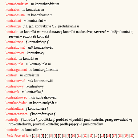
kontrabandzista
m
kontrabandýst
m
kontrabas
m
kontrabás
m
kontrabasista
m
kontrabasíst
m
kontrahent
m
kontrahént
m
kontrakcja
f
1.
jęz.
kontrákcija
f
; 2. protidiêjanie
n
kontrakt
m
kontrákt
m
;
~ na dostawę
kontrákt na dostávu;
zawrzeć ~
ułožýti kontrákt;
zerwać ~
rozorváti kontrákt
kontraktacja
f
kontraktácija
f
kontraktować
ndk
kontraktováti
kontraktowy
kontraktóvy
kontralt
m
kontrált
m
kontrapunkt
m
kontrapúnkt
m
kontrargument
m
kontrargúment
m
kontrast
m
kontrást
m
kontrastować
ndk
kontrastováti
kontrastowy
kontrastóvy
kontratak
m
kontratáka
f
kontratakować
ndk
kontratakováti
kontrkandydat
m
kontrkandydát
m
kontrkultura
f
kontrkultúra
f
kontrofensywa
f
kontrofensýva
f
kontrol|a
f
kontróla
f
; proviêrka
f
;
poddać ~i
puddáti pud kontrólu;
przeprowadzić ~ę
prokontrolováti, provestí kontrólu;
podlegający ~i
pudkontrólny
kontroler
m
kontrolór
m
Perša
Poperednia
«
[
1
]
[
2
]
[
3
]
[
4
]
[
5
]
[
6
]
[
7
]
[
8
]
[
9
]
[
10
]
[
11
]
[
12
]
[
13
]
[
14
]
[
15
]
[
16
]
[
17
]
[
18
]
[
19
]
[
20
]