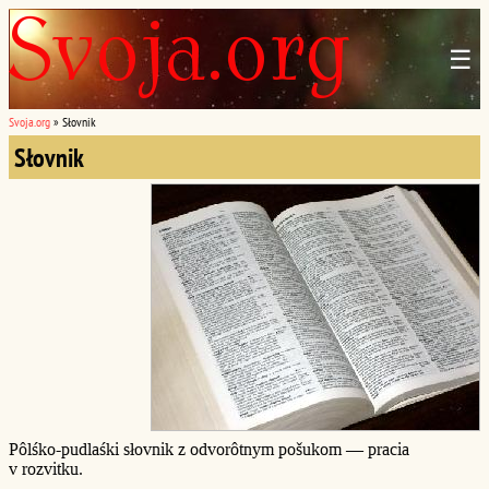
☰
Svoja.org
»
Słovnik
Słovnik
Pôlśko-pudlaśki słovnik z odvorôtnym pošukom — pracia
v rozvitku.