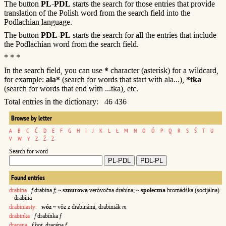
The button
PL-PDL
starts the search for those entries that provide
translation of the Polish word from the search field into the
Podlachian language.
The button
PDL-PL
starts the search for all the entries that include
the Podlachian word from the search field.
* * *
In the search field, you can use
*
character (asterisk) for a wildcard,
for example:
ala*
(search for words that start with ala...),
*tka
(search for words that end with ...tka), etc.
Total entries in the dictionary: 46 436
Browse by letter
A
B
C
Ć
D
E
F
G
H
I
J
K
L
Ł
M
N
O
Ó
P
Q
R
S
Ś
T
U
V
W
Y
Z
Ź
Ż
Search for word
Found entries
drabina
f
drabína
f
;
~ sznurowa
veróvočna drabína;
~ społeczna
hromádśka (socijálna)
drabína
drabiniasty:
wóz ~
vôz z drabinámi, drabiniák
m
drabinka
f
drabínka
f
dracena
f bot.
dracéna
f