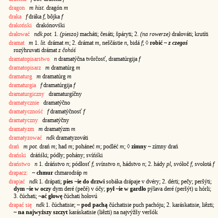
dragon
m hist.
dragón
m
draka
f
dráka
f
, bôjka
f
drakoński
drakónovśki
drałować
ndk pot.
1.
(pieszo)
macháti; česáti; špáryti; 2.
(na rowerze)
drałováti; krutíti
dramat
m
1.
lit.
drámat
m
; 2. drámat
m
, neščástie
n
, bidá
f
; ◊
robić ~
z czegoś
rozýhruvati drámat
z čohóś
dramatopisarstwo
n
dramatýčna tvôrčosť, dramatúrgija
f
dramatopisarz
m
dramatúrg
m
dramaturg
m
dramatúrg
m
dramaturgia
f
dramatúrgija
f
dramaturgiczny
dramaturgíčny
dramatycznie
dramatýčno
dramatyczność
f
dramatýčnosť
f
dramatyczny
dramatýčny
dramatyzm
m
dramatýzm
m
dramatyzować
ndk
dramatyzováti
drań
m pot.
drań
m
; had
m
; poháneć
m
; podléć
m
; ◊
zimny ~
zímny drań
drański
dráńśki; pódły; pohány; svíńśki
draństwo
n
1. dráństvo
n
; pódłosť
f
, svínstvo
n
, hádstvo
n
; 2. hády
pl
, svółoč
f
, svołotá
f
drapacz:
~ chmur
chmarodráp
m
drap|ać
ndk
1. drápati;
pies ~ie do drzwi
sobáka drápaje v dvéry; 2. dérti; pečy; peršýti;
dym ~ie w oczy
dym deré (pečé) v óčy;
pył ~ie w gardło
pýlava deré (peršýt) u hórli;
3. čúchati;
~ać głowę
čúchati hołovú
drapać się
ndk
1. čúchatisie;
~ pod pachą
čúchatisie puch pachóju; 2. karáskatisie, liêzti;
~ na najwyższy szczyt
karáskatisie (liêzti) na najvýžšy veršók