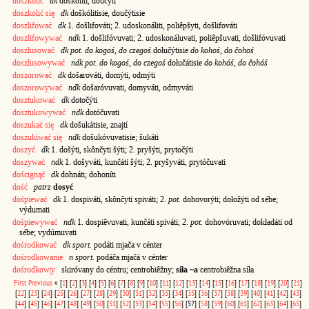
doszkolić
dk
doškóliti, doučýti
doszkolić się
dk
doškólitisie, doučýtisie
doszlifować
dk
1. došlifováti; 2. udoskonáliti, poliêpšyti, došlifováti
doszlifowywać
ndk
1. došlifóvuvati; 2. udoskonáluvati, poliêpšuvati, došlifóvuvati
doszlusować
dk pot. do kogoś, do czegoś
dołučýtisie
do kohoś, do čohoś
doszlusowywać
ndk pot. do kogoś, do czegoś
dołučátisie
do kohóś, do čohóś
doszorować
dk
došarováti, domýti, odmýti
doszorowywać
ndk
došaróvuvati, domyváti, odmyváti
dosztukować
dk
dotočýti
dosztukowywać
ndk
dotóčuvati
doszukać się
dk
došukátisie, znajtí
doszukiwać się
ndk
došukóvuvatisie; šukáti
doszyć
dk
1. došýti, skônčyti šýti; 2. pryšýti, prytočýti
doszywać
ndk
1. došyváti, kunčáti šýti; 2. pryšyváti, prytóčuvati
doścignąć
dk
dohnáti; dohoníti
dość
patrz
dosyć
dośpiewać
dk
1. dospiváti, skônčyti spiváti; 2.
pot.
dohovorýti; dołožýti od sébe;
výdumati
dośpiewywać
ndk
1. dospiêvuvati, kunčáti spiváti; 2.
pot.
dohovóruvati; dokładáti od
sébe; vydúmuvati
dośrodkować
dk sport.
podáti mjača v cénter
dośrodkowanie
n sport.
podáča mjačá v cénter
dośrodkow|y
skiróvany do céntru; centrobiêžny;
siła ~a
centrobiêžna síła
First
Previous
«
[
1
]
[
2
]
[
3
]
[
4
]
[
5
]
[
6
]
[
7
]
[
8
]
[
9
]
[
10
]
[
11
]
[
12
]
[
13
]
[
14
]
[
15
]
[
16
]
[
17
]
[
18
]
[
19
]
[
20
]
[
21
]
[
22
]
[
23
]
[
24
]
[
25
]
[
26
]
[
27
]
[
28
]
[
29
]
[
30
]
[
31
]
[
32
]
[
33
]
[
34
]
[
35
]
[
36
]
[
37
]
[
38
]
[
39
]
[
40
]
[
41
]
[
42
]
[
43
]
[
44
]
[
45
]
[
46
]
[
47
]
[
48
]
[
49
]
[
50
]
[
51
]
[
52
]
[
53
]
[
54
]
[
55
]
[
56
]
[57]
[
58
]
[
59
]
[
60
]
[
61
]
[
62
]
[
63
]
[
64
]
[
65
]