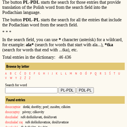
The button
PL-PDL
starts the search for those entries that provide
translation of the Polish word from the search field into the
Podlachian language.
The button
PDL-PL
starts the search for all the entries that include
the Podlachian word from the search field.
* * *
In the search field, you can use
*
character (asterisk) for a wildcard,
for example:
ala*
(search for words that start with ala...),
*tka
(search for words that end with ...tka), etc.
Total entries in the dictionary: 46 436
Browse by letter
A
B
C
Ć
D
E
F
G
H
I
J
K
L
Ł
M
N
O
Ó
P
Q
R
S
Ś
T
U
V
W
Y
Z
Ź
Ż
Search for word
Found entries
doszczętnie
dotłá; doréšty; preč; zusiêm; ciłkóm
doszczętny
póvny; ciłkovíty
doszkalać
ndk
doškóluvati, doúčuvati
doszkalać się
ndk
doškóluvatisie, doúčuvatisie