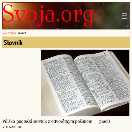
☰
Svoja.org
»
Słovnik
Słovnik
Pôlśko-pudlaśki słovnik z odvorôtnym pošukom — pracia
v rozvitku.