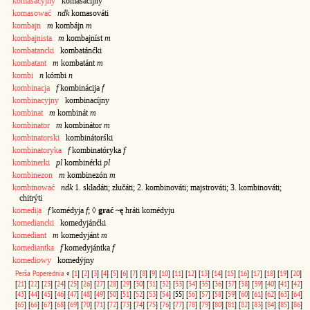
komasacyjny
komasacíjny
komasować
ndk
komasováti
kombajn
m
kombájn
m
kombajnista
m
kombajníst
m
kombatancki
kombatánćki
kombatant
m
kombatánt
m
kombi
n
kómbi
n
kombinacja
f
kombinácija
f
kombinacyjny
kombinacíjny
kombinat
m
kombinát
m
kombinator
m
kombinátor
m
kombinatorski
kombinátorśki
kombinatoryka
f
kombinatóryka
f
kombinerki
pl
kombinérki
pl
kombinezon
m
kombinezón
m
kombinować
ndk
1. składáti; złučáti; 2. kombinováti; majstrováti; 3. kombinováti;
chitrýti
komedi|a
f
komédyja
f
; ◊
grać ~ę
hráti komédyju
komediancki
komedyjánćki
komediant
m
komedyjánt
m
komediantka
f
komedyjántka
f
komediowy
komedýjny
Perša
Poperednia
«
[
1
]
[
2
]
[
3
]
[
4
]
[
5
]
[
6
]
[
7
]
[
8
]
[
9
]
[
10
]
[
11
]
[
12
]
[
13
]
[
14
]
[
15
]
[
16
]
[
17
]
[
18
]
[
19
]
[
20
]
[
21
]
[
22
]
[
23
]
[
24
]
[
25
]
[
26
]
[
27
]
[
28
]
[
29
]
[
30
]
[
31
]
[
32
]
[
33
]
[
34
]
[
35
]
[
36
]
[
37
]
[
38
]
[
39
]
[
40
]
[
41
]
[
42
]
[
43
]
[
44
]
[
45
]
[
46
]
[
47
]
[
48
]
[
49
]
[
50
]
[
51
]
[
52
]
[
53
]
[
54
]
[55]
[
56
]
[
57
]
[
58
]
[
59
]
[
60
]
[
61
]
[
62
]
[
63
]
[
64
]
[
65
]
[
66
]
[
67
]
[
68
]
[
69
]
[
70
]
[
71
]
[
72
]
[
73
]
[
74
]
[
75
]
[
76
]
[
77
]
[
78
]
[
79
]
[
80
]
[
81
]
[
82
]
[
83
]
[
84
]
[
85
]
[
86
]