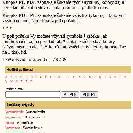
Knopka
PL-PDL
zapuskaje šukanie tych artykułuv, kotory dajut
perekład pôlśkoho słova z pola pošuku na pudlaśku movu.
Knopka
PDL-PL
zapuskaje šukanie vsiêch artykułuv, u kotorych
vystupaje pudlaśkie słovo z pola pošuku.
* * *
U poli pošuku Vy možete vžyvati symbolu
*
(zôrka) jak
mnôhoznačnika, na prykład:
ala*
(šukati vsiêch słôv, kotory
začynajutsie na ala...),
*tka
(šukati vsiêch słôv, kotory kunčajutsie
na ...tka), itd.
Usiê artykuły v słovniku: 46 436
Hlediêti po literach
A
B
C
Ć
D
E
F
G
H
I
J
K
L
Ł
M
N
O
Ó
P
Q
R
S
Ś
T
U
V
W
Y
Z
Ź
Ż
Šukati słova
Znajdiany artykuły
komandorski
komandórśki
komandos
m
komandós
m
komar
m
komár
m
komasacja
f
komasácija
f