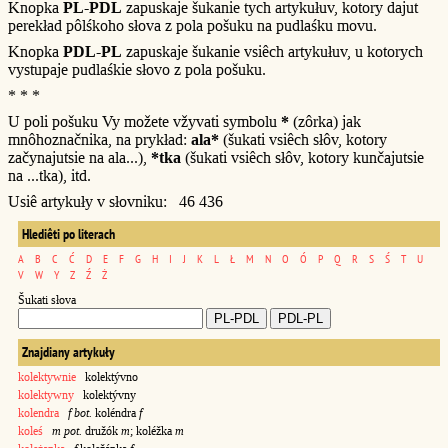
Knopka
PL-PDL
zapuskaje šukanie tych artykułuv, kotory dajut
perekład pôlśkoho słova z pola pošuku na pudlaśku movu.
Knopka
PDL-PL
zapuskaje šukanie vsiêch artykułuv, u kotorych
vystupaje pudlaśkie słovo z pola pošuku.
* * *
U poli pošuku Vy možete vžyvati symbolu
*
(zôrka) jak
mnôhoznačnika, na prykład:
ala*
(šukati vsiêch słôv, kotory
začynajutsie na ala...),
*tka
(šukati vsiêch słôv, kotory kunčajutsie
na ...tka), itd.
Usiê artykuły v słovniku: 46 436
Hlediêti po literach
A
B
C
Ć
D
E
F
G
H
I
J
K
L
Ł
M
N
O
Ó
P
Q
R
S
Ś
T
U
V
W
Y
Z
Ź
Ż
Šukati słova
Znajdiany artykuły
kolektywnie
kolektývno
kolektywny
kolektývny
kolendra
f bot.
koléndra
f
koleś
m pot.
družók
m
; koléžka
m