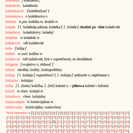
koleżanka
f
koležánka
f
koleżeński
koležénśki
koleżeńskość
f
koležénśkosť
f
koleżeństwo
n
koležénstvo
n
koleżka
m pot.
koléžka
m
; družók
m
kolę|da
f
1. koladnája piêsnia; koládka
f
; 2. koladá
f
;
chodzić po ~dzie
koladováti
kolędniczy
koladnikóvy; koladný
kolędnik
m
koladník
m
kolędować
ndk
koladováti
kolia
f
kólija
f
koliber
m zool.
kolíber
m
kolidować
ndk
kolidováti; býti v superéčnosti; ne zhodžátisie
koligacja
f
svojáctvo
n
; rôdnosť
f
kolisty
ohrúhły; krúhły; kruhopodôbny
kolizja
f
1. kolízija
f
; superéčnosť
f
; 2. kolízija
f
; zotknutié
n
; najiêchanie
n
kolizyjny
kolizíjny
kolka
f
1.
(kolec)
kolúčka; 2.
(ból)
kołotié
n
;
~ jelitowa
kołotié v kiškách
koloid
m chem.
kolójid
m
koloidowy
chem.
kolójidny
kolokwializm
m
kolokvijalízm
m
kolokwialny
kolokvijálny; rozhovôrny
Perša
Poperednia
«
[
1
]
[
2
]
[
3
]
[
4
]
[
5
]
[
6
]
[
7
]
[
8
]
[
9
]
[
10
]
[
11
]
[
12
]
[
13
]
[
14
]
[
15
]
[
16
]
[
17
]
[
18
]
[
19
]
[
20
]
[
21
]
[
22
]
[
23
]
[
24
]
[
25
]
[
26
]
[
27
]
[
28
]
[
29
]
[
30
]
[
31
]
[
32
]
[
33
]
[
34
]
[
35
]
[
36
]
[
37
]
[
38
]
[
39
]
[
40
]
[
41
]
[
42
]
[
43
]
[
44
]
[
45
]
[
46
]
[
47
]
[
48
]
[
49
]
[
50
]
[51]
[
52
]
[
53
]
[
54
]
[
55
]
[
56
]
[
57
]
[
58
]
[
59
]
[
60
]
[
61
]
[
62
]
[
63
]
[
64
]
[
65
]
[
66
]
[
67
]
[
68
]
[
69
]
[
70
]
[
71
]
[
72
]
[
73
]
[
74
]
[
75
]
[
76
]
[
77
]
[
78
]
[
79
]
[
80
]
[
81
]
[
82
]
[
83
]
[
84
]
[
85
]
[
86
]
[
87
]
[
88
]
[
89
]
[
90
]
[
91
]
[
92
]
[
93
]
[
94
]
[
95
]
[
96
]
[
97
]
[
98
]
[
99
]
[
100
]
[
101
]
[
102
]
[
103
]
[
104
]
[
105
]
[
106
]