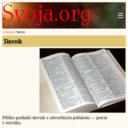
☰
Svoja.org
»
Słovnik
Słovnik
Pôlśko-pudlaśki słovnik z odvorôtnym pošukom — pracia
v rozvitku.