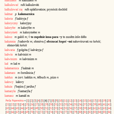
kalkulator
m
kalkulátor
m
kalkulować
ndk
kalkulováti
kalkulować się
ndk
opłáčuvatisie; prynósiti dochôd
kalmar
p.
kałamarnica
kaloria
f
kalóryja
f
kaloryczny
kalorýjny
kaloryfer
m
kalorýfer
m
kalorymetr
m
kaloryméter
m
kalosz
m
galóš
m
; ◊
to zupełnie inna para ~y
to zusiêm ínše diêło
kalumnia
f
nahovôr
m
; obmóva
f
;
obrzucać
kogoś
~mi
nahovóruvati
na kohóś
;
obmovláti
kohóś
kalwaria
f
golgóta
f
; kalváryja
f
kalwin
m
kalviníst
m
kalwinizm
m
kalvinízm
m
kał
m
kał
m
kałamarnica
f
kalmár
m
kałamarz
m
čornílnicia
f
kałdun
m żart.
kałdún
m
, télbuch
m
, púzo
n
kałowy
káłovy
kałuża
f
bajúra
f
; jarúha
f
kamaryla
f
kamarýla
f
kamasz
m
kamáš m
Perša
Poperednia
«
[
1
]
[
2
]
[
3
]
[
4
]
[
5
]
[6]
[
7
]
[
8
]
[
9
]
[
10
]
[
11
]
[
12
]
[
13
]
[
14
]
[
15
]
[
16
]
[
17
]
[
18
]
[
19
]
[
20
]
[
21
]
[
22
]
[
23
]
[
24
]
[
25
]
[
26
]
[
27
]
[
28
]
[
29
]
[
30
]
[
31
]
[
32
]
[
33
]
[
34
]
[
35
]
[
36
]
[
37
]
[
38
]
[
39
]
[
40
]
[
41
]
[
42
]
[
43
]
[
44
]
[
45
]
[
46
]
[
47
]
[
48
]
[
49
]
[
50
]
[
51
]
[
52
]
[
53
]
[
54
]
[
55
]
[
56
]
[
57
]
[
58
]
[
59
]
[
60
]
[
61
]
[
62
]
[
63
]
[
64
]
[
65
]
[
66
]
[
67
]
[
68
]
[
69
]
[
70
]
[
71
]
[
72
]
[
73
]
[
74
]
[
75
]
[
76
]
[
77
]
[
78
]
[
79
]
[
80
]
[
81
]
[
82
]
[
83
]
[
84
]
[
85
]
[
86
]