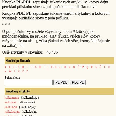
Knopka
PL-PDL
zapuskaje šukanie tych artykułuv, kotory dajut
perekład pôlśkoho słova z pola pošuku na pudlaśku movu.
Knopka
PDL-PL
zapuskaje šukanie vsiêch artykułuv, u kotorych
vystupaje pudlaśkie słovo z pola pošuku.
* * *
U poli pošuku Vy možete vžyvati symbolu
*
(zôrka) jak
mnôhoznačnika, na prykład:
ala*
(šukati vsiêch słôv, kotory
začynajutsie na ala...),
*tka
(šukati vsiêch słôv, kotory kunčajutsie
na ...tka), itd.
Usiê artykuły v słovniku: 46 436
Hlediêti po literach
A
B
C
Ć
D
E
F
G
H
I
J
K
L
Ł
M
N
O
Ó
P
Q
R
S
Ś
T
U
V
W
Y
Z
Ź
Ż
Šukati słova
Znajdiany artykuły
kalkomania
f
kalkománija
f
kalkować
ndk
kalkováti
kalkulacja
f
kalkulácija
f
kalkulacyjny
kalkulacíjny