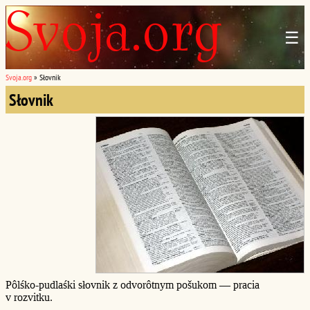
☰
Svoja.org
»
Słovnik
Słovnik
Pôlśko-pudlaśki słovnik z odvorôtnym pošukom — pracia
v rozvitku.