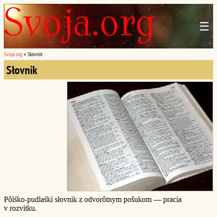
☰
Svoja.org
»
Słovnik
Słovnik
Pôlśko-pudlaśki słovnik z odvorôtnym pošukom — pracia
v rozvitku.