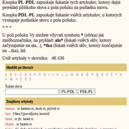
Knopka
PL-PDL
zapuskaje šukanie tych artykułuv, kotory dajut
perekład pôlśkoho słova z pola pošuku na pudlaśku movu.
Knopka
PDL-PL
zapuskaje šukanie vsiêch artykułuv, u kotorych
vystupaje pudlaśkie słovo z pola pošuku.
* * *
U poli pošuku Vy možete vžyvati symbolu
*
(zôrka) jak
mnôhoznačnika, na prykład:
ala*
(šukati vsiêch słôv, kotory
začynajutsie na ala...),
*tka
(šukati vsiêch słôv, kotory kunčajutsie
na ...tka), itd.
Usiê artykuły v słovniku: 46 436
Hlediêti po literach
A
B
C
Ć
D
E
F
G
H
I
J
K
L
Ł
M
N
O
Ó
P
Q
R
S
Ś
T
U
V
W
Y
Z
Ź
Ż
Šukati słova
Znajdiany artykuły
fantom
m
fantóm
m
; duch
m
; prývid
m
fara
f
fára
f (parafijalny kostioł)
farad
m fiz.
farád
m
faraon
m
faraón
m