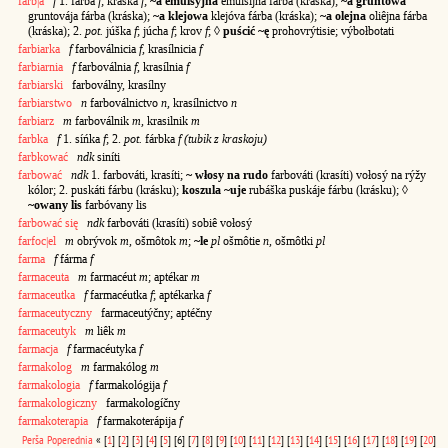
farb|a
f
1. fárba
f
; kráska
f
;
~a emulsyjna
emulsíjna fárba (kráska);
~a gruntowa
gruntovája fárba (kráska);
~a klejowa
klejóva fárba (kráska);
~a olejna
oliêjna fárba
(kráska); 2.
pot.
júška
f
; júcha
f
; krov
f
; ◊
puścić ~ę
prohovrýtisie; výbołbotati
farbiarka
f
farboválnicia
f
, krasílnicia
f
farbiarnia
f
farboválnia
f
, krasílnia
f
farbiarski
farboválny, krasílny
farbiarstwo
n
farboválnictvo
n
, krasílnictvo
n
farbiarz
m
farboválnik
m
, krasilnik
m
farbka
f
1. síńka
f
; 2.
pot.
fárbka
f (tubik z kraskoju)
farbkować
ndk
siníti
farbować
ndk
1. farbováti, krasíti;
~ włosy na rudo
farbováti (krasíti) vołosý na rýžy
kólor; 2. puskáti fárbu (krásku);
koszula ~uje
rubáška puskáje fárbu (krásku); ◊
~owany lis
farbóvany lis
farbować się
ndk
farbováti (krasíti) sobiê vołosý
farfoc|el
m
obrývok
m
, ošmôtok
m
;
~le
pl
ošmôtie
n
, ošmôtki
pl
farma
f
fárma
f
farmaceuta
m
farmacéut
m
; aptékar
m
farmaceutka
f
farmacéutka
f
; aptékarka
f
farmaceutyczny
farmaceutýčny; aptéčny
farmaceutyk
m
liêk
m
farmacja
f
farmacéutyka
f
farmakolog
m
farmakólog
m
farmakologia
f
farmakológija
f
farmakologiczny
farmakologíčny
farmakoterapia
f
farmakoterápija
f
Perša
Poperednia
«
[
1
]
[
2
]
[
3
]
[
4
]
[
5
]
[6]
[
7
]
[
8
]
[
9
]
[
10
]
[
11
]
[
12
]
[
13
]
[
14
]
[
15
]
[
16
]
[
17
]
[
18
]
[
19
]
[
20
]