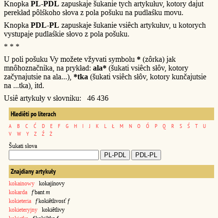
Knopka
PL-PDL
zapuskaje šukanie tych artykułuv, kotory dajut
perekład pôlśkoho słova z pola pošuku na pudlaśku movu.
Knopka
PDL-PL
zapuskaje šukanie vsiêch artykułuv, u kotorych
vystupaje pudlaśkie słovo z pola pošuku.
* * *
U poli pošuku Vy možete vžyvati symbolu
*
(zôrka) jak
mnôhoznačnika, na prykład:
ala*
(šukati vsiêch słôv, kotory
začynajutsie na ala...),
*tka
(šukati vsiêch słôv, kotory kunčajutsie
na ...tka), itd.
Usiê artykuły v słovniku: 46 436
Hlediêti po literach
A
B
C
Ć
D
E
F
G
H
I
J
K
L
Ł
M
N
O
Ó
P
Q
R
S
Ś
T
U
V
W
Y
Z
Ź
Ż
Šukati słova
Znajdiany artykuły
kokainowy
kokajínovy
kokarda
f
bant
m
kokieteria
f
kokiêtlivosť
f
kokieteryjny
kokiêtlivy