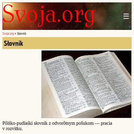
☰
Svoja.org
»
Słovnik
Słovnik
Pôlśko-pudlaśki słovnik z odvorôtnym pošukom — pracia
v rozvitku.