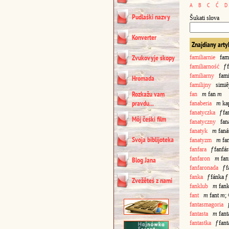
A
B
C
Ć
D
Pudlaśki nazvy
Šukati słova
Konverter
Znajdiany arty
Zvukovyje skopy
familiarnie
fami
familiarność
f
f
familiarny
famil
Hromada
familijny
simiêj
Rozkažu vam
fan
m
fan
m
pravdu...
fanaberia
m
ka
fanatyczka
f
fa
Môj čeśki film
fanatyczny
fana
fanatyk
m
faná
Svoja biblijoteka
fanatyzm
m
fa
fanfara
f
fanfá
fanfaron
m
fan
Blog Jana
fanfaronada
f
f
fanka
f
fánka
f
Zvežêteś z nami
fanklub
m
fan
fant
m
fant
m
;
fantasmagoria
fantasta
m
fant
fantastka
f
fant