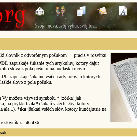
Svoja mova, svôj vybur, svôj los...
śki słovnik z odvorôtnym pošukom — pracia v rozvitku.
PDL
zapuskaje šukanie tych artykułuv, kotory dajut
śkoho słova z pola pošuku na pudlaśku movu.
-PL
zapuskaje šukanie vsiêch artykułuv, u kotorych
laśkie słovo z pola pošuku.
u Vy možete vžyvati symbolu
*
(zôrka) jak
a, na prykład:
ala*
(šukati vsiêch słôv, kotory
a ala...),
*tka
(šukati vsiêch słôv, kotory kunčajutsie na
y v słovniku: 46 436
erach