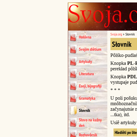
Svoja.org
»
Słovnik
Hołôvna
Słovnik
Svojim diêtium
Pôlśko-pudla
Artykuły
Knopka
PL-
perekład pôl
Literatura
Knopka
PDL
vystupaje pud
Eseji, bijografiji
* * *
U poli pošuk
Gramatyka
mnôhoznačnik
začynajutsie n
Słovnik
...tka), itd.
Słovo na kažny
Usiê artykuł
deń
Hlediêti po lit
Rozhovôrnik