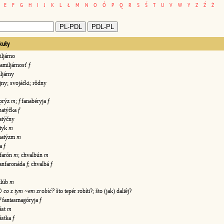
E
F
G
H
I
J
K
L
Ł
M
N
O
Ó
P
Q
R
S
Ś
T
U
V
W
Y
Z
Ź
Ż
kuły
ljárno
amiljárnosť
f
járny
ny; svojáćki; rôdny
prýz
m
;
f
fanabéryja
f
natýčka
f
týčny
tyk
m
natýzm
m
ra
f
farón
m
; chvalbún
m
anfaronáda
f
; chvalbá
f
klúb
m
 ◊
co z tym ~em zrobić?
što tepér robíti?; što (jak) daliêj?
f
fantasmagóryja
f
ást
m
ástka
f