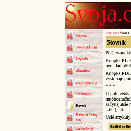
Svoja.org
»
Słovnik
Hołôvna
Słovnik
Svojim diêtium
Pôlśko-pudla
Artykuły
Knopka
PL-
perekład pôl
Literatura
Knopka
PDL
vystupaje pud
Eseji, bijografiji
* * *
U poli pošuk
Gramatyka
mnôhoznačnik
začynajutsie n
Słovnik
...tka), itd.
Słovo na kažny
Usiê artykuł
deń
Hlediêti po lit
Rozhovôrnik