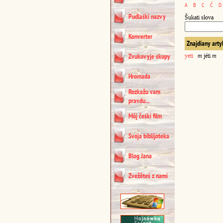
A
B
C
Ć
D
Pudlaśki nazvy
Šukati słova
Konverter
Znajdiany arty
Zvukovyje skopy
yeti
m
jéti
m
Hromada
Rozkažu vam
pravdu...
Môj čeśki film
Svoja biblijoteka
Blog Jana
Zvežêteś z nami