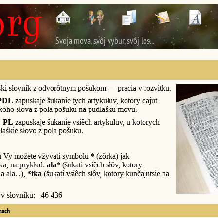
Svoja mova, svôj vybur, svôj los...
śki słovnik z odvorôtnym pošukom — pracia v rozvitku.
PDL
zapuskaje šukanie tych artykułuv, kotory dajut
śkoho słova z pola pošuku na pudlaśku movu.
-PL
zapuskaje šukanie vsiêch artykułuv, u kotorych
laśkie słovo z pola pošuku.
u Vy možete vžyvati symbolu
*
(zôrka) jak
a, na prykład:
ala*
(šukati vsiêch słôv, kotory
a ala...),
*tka
(šukati vsiêch słôv, kotory kunčajutsie na
y v słovniku: 46 436
erach