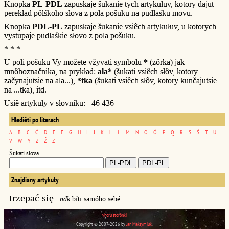
Knopka
PL-PDL
zapuskaje šukanie tych artykułuv, kotory dajut
perekład pôlśkoho słova z pola pošuku na pudlaśku movu.
Knopka
PDL-PL
zapuskaje šukanie vsiêch artykułuv, u kotorych
vystupaje pudlaśkie słovo z pola pošuku.
* * *
U poli pošuku Vy možete vžyvati symbolu
*
(zôrka) jak
mnôhoznačnika, na prykład:
ala*
(šukati vsiêch słôv, kotory
začynajutsie na ala...),
*tka
(šukati vsiêch słôv, kotory kunčajutsie
na ...tka), itd.
Usiê artykuły v słovniku: 46 436
Hlediêti po literach
A
B
C
Ć
D
E
F
G
H
I
J
K
L
Ł
M
N
O
Ó
P
Q
R
S
Ś
T
U
V
W
Y
Z
Ź
Ż
Šukati słova
Znajdiany artykuły
trzepać się
ndk
bíti samóho sebé
vhoru storônki
Copyright © 2007-2026 by
Jan Maksymiuk
.