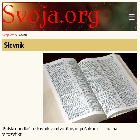
☰
Svoja.org
»
Słovnik
Słovnik
Pôlśko-pudlaśki słovnik z odvorôtnym pošukom — pracia
v rozvitku.