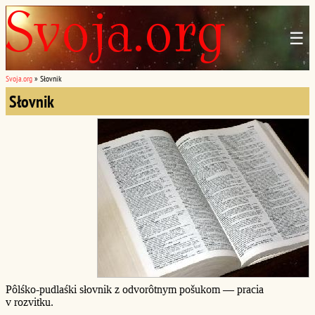
☰
Svoja.org
»
Słovnik
Słovnik
Pôlśko-pudlaśki słovnik z odvorôtnym pošukom — pracia
v rozvitku.