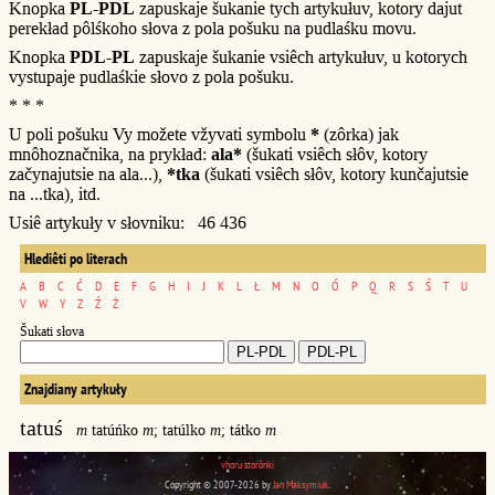
Knopka
PL-PDL
zapuskaje šukanie tych artykułuv, kotory dajut
perekład pôlśkoho słova z pola pošuku na pudlaśku movu.
Knopka
PDL-PL
zapuskaje šukanie vsiêch artykułuv, u kotorych
vystupaje pudlaśkie słovo z pola pošuku.
* * *
U poli pošuku Vy možete vžyvati symbolu
*
(zôrka) jak
mnôhoznačnika, na prykład:
ala*
(šukati vsiêch słôv, kotory
začynajutsie na ala...),
*tka
(šukati vsiêch słôv, kotory kunčajutsie
na ...tka), itd.
Usiê artykuły v słovniku: 46 436
Hlediêti po literach
A
B
C
Ć
D
E
F
G
H
I
J
K
L
Ł
M
N
O
Ó
P
Q
R
S
Ś
T
U
V
W
Y
Z
Ź
Ż
Šukati słova
Znajdiany artykuły
tatuś
m
tatúńko
m
; tatúlko
m
; tátko
m
vhoru storônki
Copyright © 2007-2026 by
Jan Maksymiuk
.