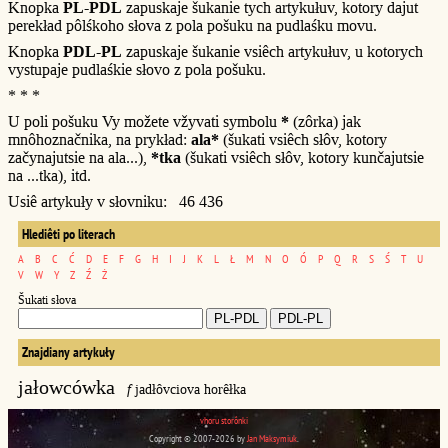
Knopka
PL-PDL
zapuskaje šukanie tych artykułuv, kotory dajut
perekład pôlśkoho słova z pola pošuku na pudlaśku movu.
Knopka
PDL-PL
zapuskaje šukanie vsiêch artykułuv, u kotorych
vystupaje pudlaśkie słovo z pola pošuku.
* * *
U poli pošuku Vy možete vžyvati symbolu
*
(zôrka) jak
mnôhoznačnika, na prykład:
ala*
(šukati vsiêch słôv, kotory
začynajutsie na ala...),
*tka
(šukati vsiêch słôv, kotory kunčajutsie
na ...tka), itd.
Usiê artykuły v słovniku: 46 436
Hlediêti po literach
A
B
C
Ć
D
E
F
G
H
I
J
K
L
Ł
M
N
O
Ó
P
Q
R
S
Ś
T
U
V
W
Y
Z
Ź
Ż
Šukati słova
Znajdiany artykuły
jałowcówka
f
jadłôvciova horêłka
vhoru storônki
Copyright © 2007-2026 by
Jan Maksymiuk
.