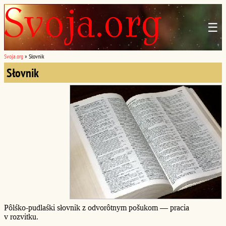
☰
Svoja.org
»
Słovnik
Słovnik
Pôlśko-pudlaśki słovnik z odvorôtnym pošukom — pracia
v rozvitku.