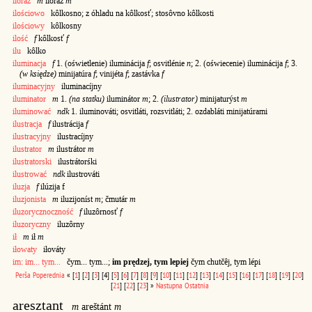
iloraz
m
ilóraz
m
ilościowo
kôlkosno; z óhladu na kôlkosť; stosôvno kôlkosti
ilościowy
kôlkosny
ilość
f
kôlkosť
f
ilu
kôlko
iluminacja
f
1. (oświetlenie) iluminácija
f
; osvitlénie
n
; 2. (oświecenie) iluminácija
f
; 3.
(w księdze)
minijatúra
f
; vinijéta
f
; zastávka
f
iluminacyjny
iluminacíjny
iluminator
m
1.
(na statku)
iluminátor
m
; 2.
(ilustrator)
minijaturýst
m
iluminować
ndk
1. iluminováti; osvitláti, rozsvitláti; 2. ozdabláti minijatúrami
ilustracja
f
ilustrácija
f
ilustracyjny
ilustracíjny
ilustrator
m
ilustrátor
m
ilustratorski
ilustrátorśki
ilustrować
ndk
ilustrováti
iluzja
f
ilúzija f
iluzjonista
m
iluzijoníst
m
; čmutár
m
iluzorycznoczność
f
iluzôrnosť
f
iluzoryczny
iluzôrny
ił
m
ił
m
iłowaty
iłováty
im: im... tym...
čym... tym...;
im prędzej, tym lepiej
čym chutčêj, tym lépi
Perša
Poperednia
«
[
1
]
[
2
]
[
3
]
[4]
[
5
]
[
6
]
[
7
]
[
8
]
[
9
]
[
10
]
[
11
]
[
12
]
[
13
]
[
14
]
[
15
]
[
16
]
[
17
]
[
18
]
[
19
]
[
20
]
[
21
]
[
22
]
[
23
]
»
Nastupna
Ostatnia
aresztant
m
areštánt
m