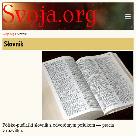
☰
Svoja.org
»
Słovnik
Słovnik
Pôlśko-pudlaśki słovnik z odvorôtnym pošukom — pracia
v rozvitku.