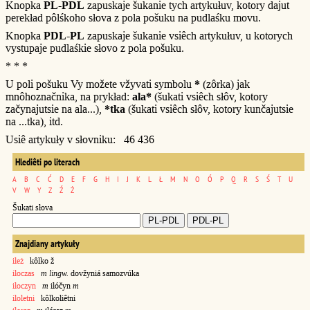
Knopka
PL-PDL
zapuskaje šukanie tych artykułuv, kotory dajut
perekład pôlśkoho słova z pola pošuku na pudlaśku movu.
Knopka
PDL-PL
zapuskaje šukanie vsiêch artykułuv, u kotorych
vystupaje pudlaśkie słovo z pola pošuku.
* * *
U poli pošuku Vy možete vžyvati symbolu
*
(zôrka) jak
mnôhoznačnika, na prykład:
ala*
(šukati vsiêch słôv, kotory
začynajutsie na ala...),
*tka
(šukati vsiêch słôv, kotory kunčajutsie
na ...tka), itd.
Usiê artykuły v słovniku: 46 436
Hlediêti po literach
A
B
C
Ć
D
E
F
G
H
I
J
K
L
Ł
M
N
O
Ó
P
Q
R
S
Ś
T
U
V
W
Y
Z
Ź
Ż
Šukati słova
Znajdiany artykuły
ileż
kôlko ž
iloczas
m lingw.
dovžyniá samozvúka
iloczyn
m
ilóčyn
m
iloletni
kôlkoliêtni