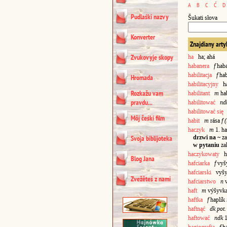
A
B
C
Ć
D
Pudlaśki nazvy
Šukati słova
Konverter
Znajdiany arty
Zvukovyje skopy
ha
ha; ahá
habanera
f
hab
habilitacja
f
hab
Hromada
habilitacyjny
hab
Rozkažu vam
habilitant
m
hab
pravdu...
habilitować
nd
habilitować się
Môj čeśki film
habit
m
rása
f 
haczyk
m
1. h
drzwi na ~
za
Svoja biblijoteka
w pytaniu
za
haczykowaty
ha
Blog Jana
hafciarka
f
vyšy
hafciarski
vyšy
Zvežêteś z nami
hafciarstwo
n
v
haft
m
výšyvk
haftka
f
haplík
haftnąć
dk pot
haftować
ndk
1
hagiografia
f
ha