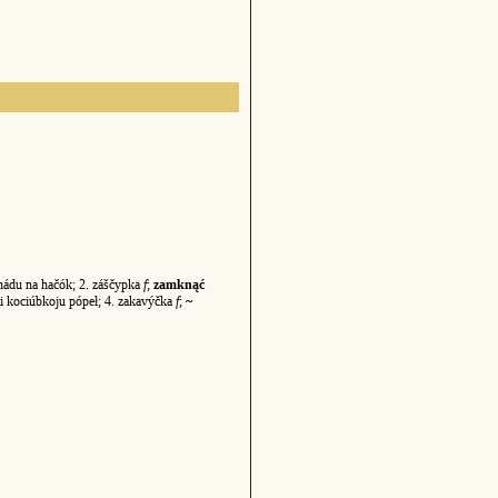
nádu na hačók; 2. záščypka
f
;
zamknąć
i kociúbkoju pópeł; 4. zakavýčka
f
;
~