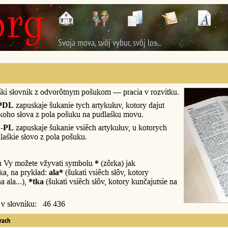
Svoja mova, svôj vybur, svôj los...
śki słovnik z odvorôtnym pošukom — pracia v rozvitku.
PDL
zapuskaje šukanie tych artykułuv, kotory dajut
śkoho słova z pola pošuku na pudlaśku movu.
-PL
zapuskaje šukanie vsiêch artykułuv, u kotorych
laśkie słovo z pola pošuku.
u Vy možete vžyvati symbolu
*
(zôrka) jak
a, na prykład:
ala*
(šukati vsiêch słôv, kotory
a ala...),
*tka
(šukati vsiêch słôv, kotory kunčajutsie na
y v słovniku: 46 436
erach