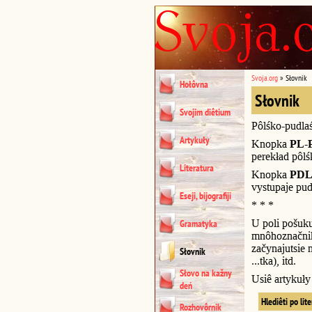
Svoja.org
»
Słovnik
Hołôvna
Słovnik
Svojim diêtium
Pôlśko-pudla
Artykuły
Knopka
PL-
perekład pôl
Literatura
Knopka
PDL
vystupaje pud
Eseji, bijografiji
* * *
U poli pošuk
Gramatyka
mnôhoznačnik
začynajutsie n
Słovnik
...tka), itd.
Słovo na kažny
Usiê artykuł
deń
Hlediêti po lit
Rozhovôrnik