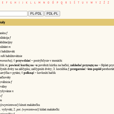
E
F
G
H
I
J
K
L
Ł
M
N
O
Ó
P
Q
R
S
Ś
T
U
V
W
Y
Z
Ź
Ż
kuły
anéra
f
ilitácija
f
ilitacíjny
ilitánt
m
k
habilitováti
ndk
habilitovátisie
(monacha)
; ◊
przywdziać ~
postrýhčysie v monáchi
ačók
m
;
powiesić kurtkę na ~u
poviêsiti kúrtku na hačkú;
zakładać przynętę na ~
čêplati pry
čyníti dvéry na záščypku; zaščypnúti dvéry; 3. kociúbka
f
;
przegarniać ~iem popiół
perehortát
kavýčka v pytáni; ◊
połknąć ~
kovknúti hačók
čkováty
válnicia
f
válny
yšyvánie
n
a
f
m
. (zwymiotować)
kínuti makátočku
. vyšyváti; 2.
pot. (wymiotować)
kídati makátočki
gijográfija
f