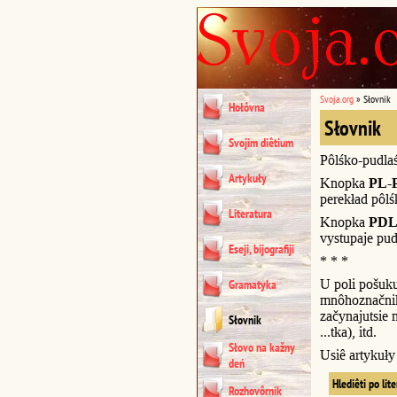
Svoja.org
»
Słovnik
Hołôvna
Słovnik
Svojim diêtium
Pôlśko-pudla
Artykuły
Knopka
PL-
perekład pôl
Literatura
Knopka
PDL
vystupaje pud
Eseji, bijografiji
* * *
U poli pošuk
Gramatyka
mnôhoznačnik
začynajutsie n
Słovnik
...tka), itd.
Słovo na kažny
Usiê artykuł
deń
Hlediêti po lit
Rozhovôrnik