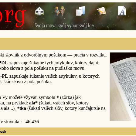
Svoja mova, svôj vybur, svôj los...
śki słovnik z odvorôtnym pošukom — pracia v rozvitku.
PDL
zapuskaje šukanie tych artykułuv, kotory dajut
śkoho słova z pola pošuku na pudlaśku movu.
-PL
zapuskaje šukanie vsiêch artykułuv, u kotorych
laśkie słovo z pola pošuku.
u Vy možete vžyvati symbolu
*
(zôrka) jak
a, na prykład:
ala*
(šukati vsiêch słôv, kotory
a ala...),
*tka
(šukati vsiêch słôv, kotory kunčajutsie na
y v słovniku: 46 436
erach