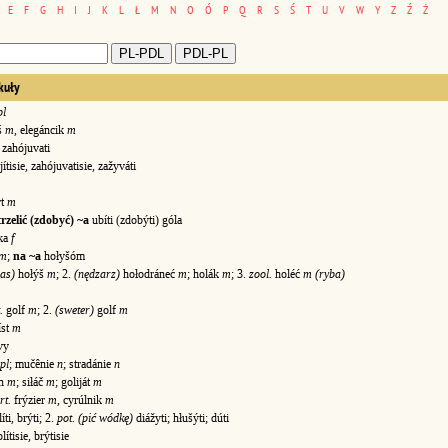
E
F
G
H
I
J
K
L
Ł
M
N
O
Ó
P
Q
R
S
Ś
T
U
V
W
Y
Z
Ź
Ż
kuły
pl
ś
m
, elegáncik
m
, zahójuvati
ítisie, zahójuvatisie, zažyváti
rt
m
trzelić (zdobyć) ~a
ubíti (zdobýti) góla
ka
f
m
;
na ~a
hołyšóm
las)
hołýš
m
; 2.
(nędzarz)
hołodráneć
m
; holák
m
; 3.
zool.
holéć
m (ryba)
.
golf
m
; 2.
(sweter)
golf
m
íst
m
vy
pl
; mučênie
n
; stradánie
n
án
m
; siłáč
m
; goliját
m
rt.
frýzier
m
, cyrúlnik
m
íti, brýti; 2.
pot. (pić wódkę)
diážyti; hłušýti; dúti
lítisie, brýtisie