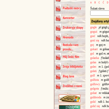
A
B
C
Ć
D
Pudlaśki nazvy
Šukati słova
Konverter
Znajdiany arty
Zvukovyje skopy
gogle
pl
gógli
goguś
m
gógu
goić
ndk
hojíti
Hromada
goić się
ndk
hoj
Rozkažu vam
goj
m
goj
m
pravdu...
gokart
m
góka
gol
m
gol
m
;
s
Môj čeśki film
golarka
f
holár
golas
m
hołýš
Svoja biblijoteka
golec
m
1.
(go
goleń
f
góleń
f
golf
m
1.
sport
Blog Jana
golfista
m
golf
golfowy
gólfo
Zvežêteś z nami
golgota
f
múki
goliat
m
velik
golibroda
m ża
golić
ndk
1. hol
golić się
ndk
ho