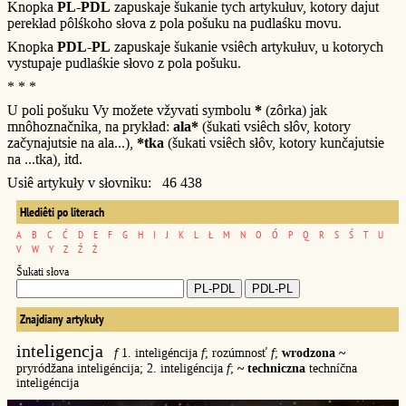
Knopka
PL-PDL
zapuskaje šukanie tych artykułuv, kotory dajut
perekład pôlśkoho słova z pola pošuku na pudlaśku movu.
Knopka
PDL-PL
zapuskaje šukanie vsiêch artykułuv, u kotorych
vystupaje pudlaśkie słovo z pola pošuku.
* * *
U poli pošuku Vy možete vžyvati symbolu
*
(zôrka) jak
mnôhoznačnika, na prykład:
ala*
(šukati vsiêch słôv, kotory
začynajutsie na ala...),
*tka
(šukati vsiêch słôv, kotory kunčajutsie
na ...tka), itd.
Usiê artykuły v słovniku: 46 438
Hlediêti po literach
A
B
C
Ć
D
E
F
G
H
I
J
K
L
Ł
M
N
O
Ó
P
Q
R
S
Ś
T
U
V
W
Y
Z
Ź
Ż
Šukati słova
Znajdiany artykuły
inteligencja
f
1. inteligéncija
f
; rozúmnosť
f
;
wrodzona ~
pryródžana inteligéncija; 2. inteligéncija
f
;
~ techniczna
techníčna
inteligéncija