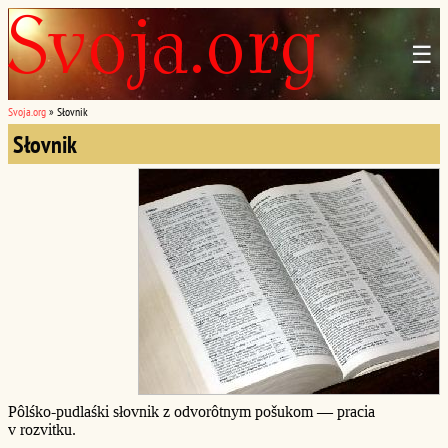
☰
Svoja.org
»
Słovnik
Słovnik
Pôlśko-pudlaśki słovnik z odvorôtnym pošukom — pracia
v rozvitku.