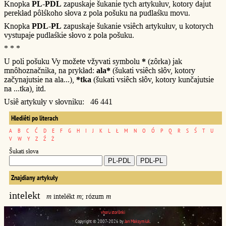
Knopka
PL-PDL
zapuskaje šukanie tych artykułuv, kotory dajut
perekład pôlśkoho słova z pola pošuku na pudlaśku movu.
Knopka
PDL-PL
zapuskaje šukanie vsiêch artykułuv, u kotorych
vystupaje pudlaśkie słovo z pola pošuku.
* * *
U poli pošuku Vy možete vžyvati symbolu
*
(zôrka) jak
mnôhoznačnika, na prykład:
ala*
(šukati vsiêch słôv, kotory
začynajutsie na ala...),
*tka
(šukati vsiêch słôv, kotory kunčajutsie
na ...tka), itd.
Usiê artykuły v słovniku: 46 441
Hlediêti po literach
A
B
C
Ć
D
E
F
G
H
I
J
K
L
Ł
M
N
O
Ó
P
Q
R
S
Ś
T
U
V
W
Y
Z
Ź
Ż
Šukati słova
Znajdiany artykuły
intelekt
m
intelékt
m
; rózum
m
vhoru storônki
Copyright © 2007-2026 by
Jan Maksymiuk
.