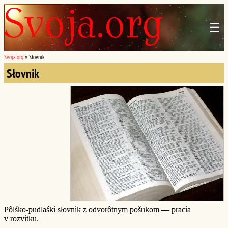
☰
Svoja.org
»
Słovnik
Słovnik
Pôlśko-pudlaśki słovnik z odvorôtnym pošukom — pracia
v rozvitku.