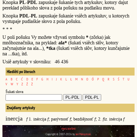
Knopka
PL-PDL
zapuskaje šukanie tych artykułuv, kotory dajut
perekład pôlśkoho słova z pola pošuku na pudlaśku movu.
Knopka
PDL-PL
zapuskaje šukanie vsiêch artykułuv, u kotorych
vystupaje pudlaśkie słovo z pola pošuku.
* * *
U poli pošuku Vy možete vžyvati symbolu
*
(zôrka) jak
mnôhoznačnika, na prykład:
ala*
(šukati vsiêch słôv, kotory
začynajutsie na ala...),
*tka
(šukati vsiêch słôv, kotory kunčajutsie
na ...tka), itd.
Usiê artykuły v słovniku: 46 436
Hlediêti po literach
A
B
C
Ć
D
E
F
G
H
I
J
K
L
Ł
M
N
O
Ó
P
Q
R
S
Ś
T
U
V
W
Y
Z
Ź
Ż
Šukati słova
Znajdiany artykuły
inercja
f
1. inércija
f
; pasývnosť
f
; bezdiêjnosť
f
; 2.
fiz.
inércija
f
vhoru storônki
Copyright © 2007-2026 by
Jan Maksymiuk
.