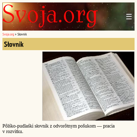
☰
Svoja.org
»
Słovnik
Słovnik
Pôlśko-pudlaśki słovnik z odvorôtnym pošukom — pracia
v rozvitku.